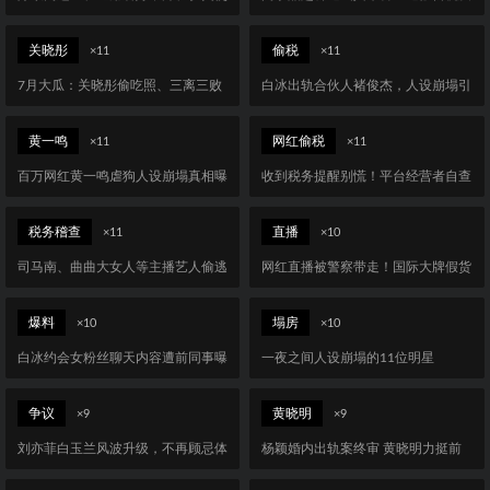
馆谈乌克兰新政
不正当关系者
关晓彤
偷税
×11
×11
7月大瓜：关晓彤偷吃照、三离三败
白冰出轨合伙人褚俊杰，人设崩塌引
等四大热点盘点
热议
黄一鸣
网红偷税
×11
×11
百万网红黄一鸣虐狗人设崩塌真相曝
收到税务提醒别慌！平台经营者自查
光
整改指南
税务稽查
直播
×11
×10
司马南、曲曲大女人等主播艺人偷逃
网红直播被警察带走！国际大牌假货
税被查处
曝光
爆料
塌房
×10
×10
白冰约会女粉丝聊天内容遭前同事曝
一夜之间人设崩塌的11位明星
光
争议
黄晓明
×9
×9
刘亦菲白玉兰风波升级，不再顾忌体
杨颖婚内出轨案终审 黄晓明力挺前
面
妻