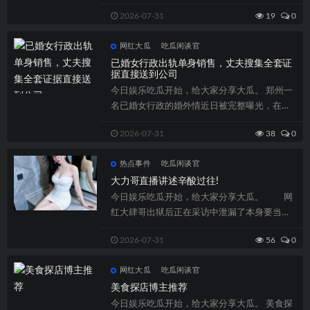
最。上一秒还在讨论短剧演员的录音翻车...
2026-07-31
19
0
网红大瓜
吃瓜闲谈官
已婚女行政出轨单身销售，丈夫搜集全套证
据直接送到公司
今日娱乐吃瓜开始，给大家分享大瓜。 郑州一
名已婚女行政的婚外情近日被完整曝光，在本
地引起了不小的震动。这位女行政外形条件...
2026-07-31
38
0
热点事件
吃瓜闲谈官
大力哥直播讲述辛酸过往!
今日娱乐吃瓜开始，给大家分享大瓜。 网
红大肆哥出狱后正在采访中泄漏了本身要当主
播，不日终归迎来了大肆哥正在全民直播的...
2026-07-31
56
0
网红大瓜
吃瓜闲谈官
美食探店博主推荐
今日娱乐吃瓜开始，给大家分享大瓜。 美食探