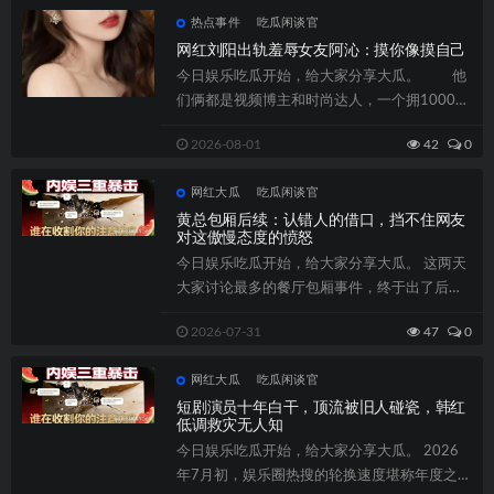
热点事件
吃瓜闲谈官
网红刘阳出轨羞辱女友阿沁：摸你像摸自己
今日娱乐吃瓜开始，给大家分享大瓜。 他
们俩都是视频博主和时尚达人，一个拥1000万
+粉，一个500万+粉丝，大V级人...
2026-08-01
42
0
网红大瓜
吃瓜闲谈官
黄总包厢后续：认错人的借口，挡不住网友
对这傲慢态度的愤怒
今日娱乐吃瓜开始，给大家分享大瓜。 这两天
大家讨论最多的餐厅包厢事件，终于出了后续
通报——黄总认错人了。但网友根本不买账...
2026-07-31
47
0
网红大瓜
吃瓜闲谈官
短剧演员十年白干，顶流被旧人碰瓷，韩红
低调救灾无人知
今日娱乐吃瓜开始，给大家分享大瓜。 2026
年7月初，娱乐圈热搜的轮换速度堪称年度之