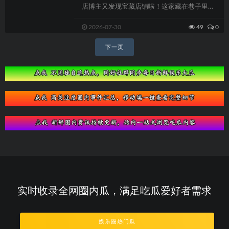
店博主又发现宝藏店铺啦！这家藏在巷子里的
小店虽然不起眼，但味道却意外地好。博主...
2026-07-30
49
0
文
下一页
章
导
航
实时收录全网圈内瓜，满足吃瓜爱好者需求
娱乐圈热门瓜