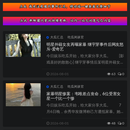
大瓜汇总
吃瓜闲谈官
明星外籍女友再曝家暴 继宇芽事件后网友怒
斥-爱奇艺
今日娱乐吃瓜开始，给大家分享大瓜。 [影
戏喜好的散散心] 继宇芽事情后某明星外籍女友
再曝家暴网友召唤。精华实质，就正...
2026-08-01
63
0
大瓜汇总
吃瓜闲谈官
家暴明星惨案：韦唯差点丧命，6位受害女
星一个比一个惨
今日娱乐吃瓜开始，给大家分享大瓜。 7
月6日晚，余秀华发微博称己方遭抵家暴。她被
丈夫杨楚策扇了一百下耳光，以至掐着她...
2026-08-01
48
0