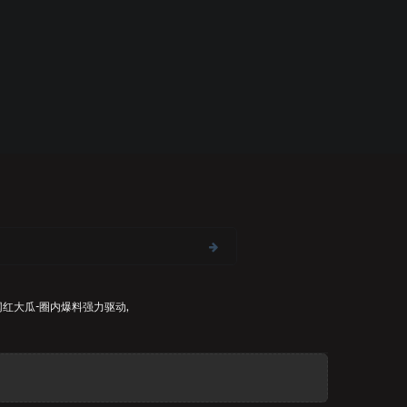
网红大瓜-圈内爆料
强力驱动,