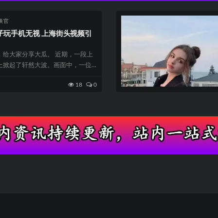
谈官
子玩手机无视 上海街头视频引
，给大家分享大瓜。 近期，一段上
上掀起了轩然大波。画面中，一位
跪地，向...
18
0