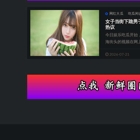
网红大瓜
吃瓜闲
女子当街下跪男
热议
今日娱乐吃瓜开始
海街头的视频在网
年轻貌美的女子当街
2026-07-21