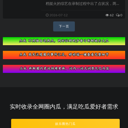
档挺火的综艺在录制过程中出了点状况，两个
常驻嘉宾因为游戏规则的问题杠上了，谁也...
2026-07-12
62
0
文
下一页
章
导
航
实时收录全网圈内瓜，满足吃瓜爱好者需求
娱乐圈热门瓜