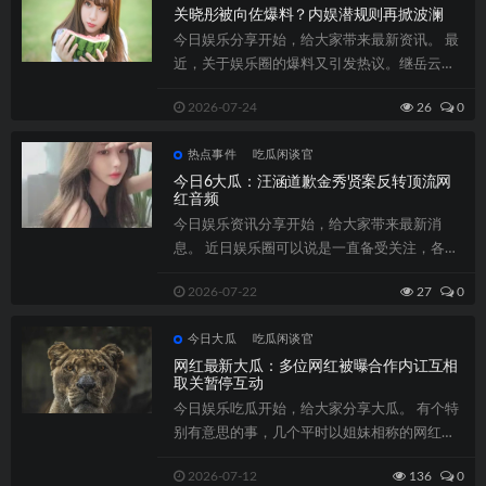
关晓彤被向佐爆料？内娱潜规则再掀波澜
今日娱乐分享开始，给大家带来最新资讯。 最
近，关于娱乐圈的爆料又引发热议。继岳云鹏
之后，向佐这回直接点名关晓彤也受到影响...
2026-07-24
26
0
热点事件
吃瓜闲谈官
今日6大瓜：汪涵道歉金秀贤案反转顶流网
红音频
今日娱乐资讯分享开始，给大家带来最新消
息。 近日娱乐圈可以说是一直备受关注，各种
事件接踵而至，让人看得眼花缭乱。这边，
2026-07-22
27
0
一...
今日大瓜
吃瓜闲谈官
网红最新大瓜：多位网红被曝合作内讧互相
取关暂停互动
今日娱乐吃瓜开始，给大家分享大瓜。 有个特
别有意思的事，几个平时以姐妹相称的网红，
被网友发现已经互相取关了，而且连点赞互...
2026-07-12
136
0