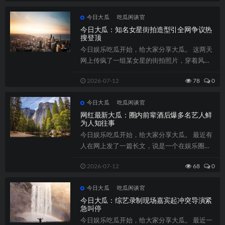
今日大瓜
吃瓜闲谈官
今日大瓜：知名女星街拍造型引全网争议热
搜登顶
今日娱乐吃瓜开始，给大家分享大瓜。 这两天
网上传疯了一组某女星的街拍照片，穿着风格
跟她平时在公众场合的形象差别挺大，网友...
2026-07-12
78
0
今日大瓜
吃瓜闲谈官
网红最新大瓜：圈内前辈酒后爆多名艺人鲜
为人知往事
今日娱乐吃瓜开始，给大家分享大瓜。 最近有
人在网上发了一篇长文，说是一个在娱乐圈干
了十多年的老前辈，私下跟朋友喝酒聊天的...
2026-07-12
68
0
今日大瓜
吃瓜闲谈官
今日大瓜：综艺录制现场嘉宾起冲突导演紧
急叫停
今日娱乐吃瓜开始，给大家分享大瓜。 最近一