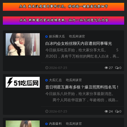
娱乐圈大瓜
吃瓜闲谈官
白冰约会女粉丝聊天内容遭前同事曝光
今日娱乐吃瓜开始，给大家分享大瓜。 5
月20日，具有千万粉丝的网红名人白冰，再次
被前同事曝出惊人猛料——这一次聚焦于...
2026-07-25
27
0
大瓜汇总
吃瓜闲谈官
昔日明星互撕有多狠？爆丑照黑料指名骂！
今日娱乐八卦开始，给大家分享最新消息。
两个人同在华谊旗下，年龄相仿，戏路相
仿，连资源都相似。所以竞争在所难免。 ...
2026-07-25
24
0
内幕爆料
吃瓜闲谈官