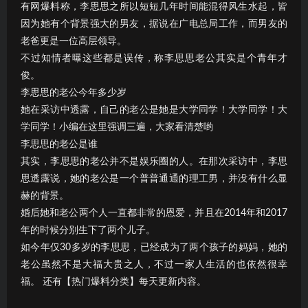
有网爆料称，李思思之所以短短几年时间能混得风生水起，皆
因为她有个背景强大的男友，据说在广电总局工作，而男友的
老爸更是一位高层领导。
不过知情者曝这些都是误传，称李思思老公其实是个青年才
俊。
李思思的老公今年多少岁
她在采访中透露，自己的老公是她是大学同学！大学同学！大
学同学！小编在这里强调三遍，大家看清楚哟
李思思的老公是谁
其实，李思思的老公并不是娱乐圈的人。在那次采访中，李思
思透露说，她的老公是一个普普通通的理工男，并没有什么显
赫的背景。
婚后她和老公两个人一直都非常的恩爱，并且在2014年和2017
年的时候分别生下了两个儿子。
如今年仅30多岁的李思思，已经成为了两个孩子的妈妈，她的
老公虽然不是大福大贵之人，不过一家人生活的也依然很幸
福。 还有【热门爆料分类】每天更新内容。