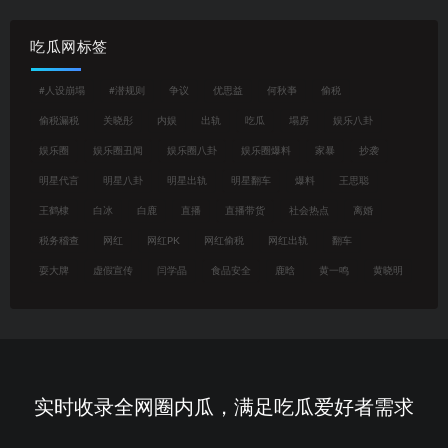
吃瓜网标签
#人设崩塌
#潜规则
争议
优思益
何秋亊
偷税
偷税漏税
关晓彤
内娱
出轨
吃瓜
塌房
娱乐八卦
娱乐圈
娱乐圈丑闻
娱乐圈八卦
娱乐圈爆料
家暴
抄袭
明星代言
明星八卦
明星出轨
明星翻车
爆料
王思聪
王鹤棣
白冰
白鹿
直播
直播带货
社会热点
离婚
税务稽查
网红
网红PK
网红偷税
网红出轨
翻车
耍大牌
虚假宣传
闫学晶
食品安全
鹿晗
黄一鸣
黄晓明
实时收录全网圈内瓜，满足吃瓜爱好者需求