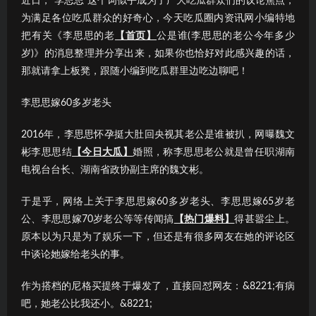
近日，“李思思”这个词似乎成为了广大吃瓜群众们的议论焦点；
为满足各位吃瓜群众的好奇心，今天吃瓜圈内资讯网小编特地
把有关《李思思的老
【首页】
公是谁(李思思的老公今年多少
岁)》的消息整理并分享出来，如果你也恰好对此感兴趣的话，
那就请拿上板凳，跟随小编到吃瓜群里边吃边聊吧！
李思思嫁60多岁老头
2016年，李思思怀孕挺大肚回央视其老公是谁被扒，网曝魏文
彬李思思结
【今日大瓜】
婚照，称李思思老公就是曾任职湖南
电视台台长、湖南省政协副主席的魏文彬。
于是乎，网络上关于李思思嫁60多岁老头、李思思嫁65岁老
公、李思思嫁70岁老公等等传闻搞
【热门爆料】
得甚嚣尘上。
原本以为只是为了娱乐一下，但还是有很多网友在她的评论区
中谈论她嫁给老头的事。
作为搭档的尼格买提终于爆发了，直接回怼网友：&8221;有病
吧，她老公比我还小。&8221;