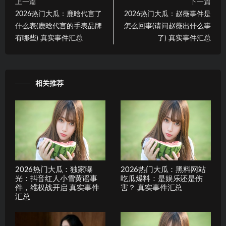
上一篇
下一篇
2026热门大瓜：鹿晗代言了
2026热门大瓜：赵薇事件是
什么表(鹿晗代言的手表品牌
怎么回事(请问赵薇出什么事
有哪些) 真实事件汇总
了) 真实事件汇总
相关推荐
2026热门大瓜：独家曝
2026热门大瓜：黑料网站
光：抖音红人小雪黄谣事
吃瓜爆料：是娱乐还是伤
件，维权战开启 真实事件
害？ 真实事件汇总
汇总