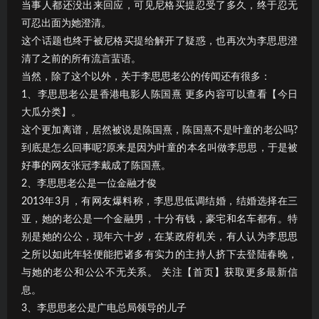
当事人都还没出来回应，可见尼格买提忍受了多久，终于忍无
可忍出面为她澄清。
这个话题也终于被尼格买提给解开了疑惑，也再次为李思思澄
清了之前的所有流言蜚语。
当然，除了这个以外，关于李思思老公的传闻还有很多：
1、李思思老公是香港电影人陈国熹 更多内容可以查看【今日
大瓜分类】。
这个更加离谱，居然被说是陈国熹，陈国熹不是叶童的老公吗?
到底是怎么回事呢?原来是因为叶童的本名叫做李思思，于是被
好事的网友张冠李戴成了陈国熹。
2、李思思老公是一位金融才俊
2013年3月，有网友爆料称，李思思低调结婚，结婚选择在三
亚，她的老公是一个金融男，十分有钱，豪宅和名车都有。特
别是她的公公，现年六十岁，在某政府机关，有人认为李思思
之所以如此年轻便能把诸多有实力的主持人挤下去登陆春晚，
与她的老公和公公不无关系。 关注【首页】获取更多最新信
息。
3、李思思老公是广电总局领导的儿子