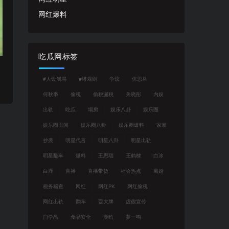
网红爆料
吃瓜网标签
#人设崩塌
#潜规则
争议
优思益
何秋亊
偷税
偷税漏税
关晓彤
内娱
出轨
吃瓜
塌房
娱乐八卦
娱乐圈
娱乐圈丑闻
娱乐圈八卦
娱乐圈爆料
家暴
抄袭
明星代言
明星八卦
明星出轨
明星翻车
爆料
王思聪
王鹤棣
白冰
白鹿
直播
直播带货
社会热点
离婚
税务稽查
网红
网红PK
网红偷税
网红出轨
翻车
耍大牌
虚假宣传
闫学晶
食品安全
鹿晗
黄一鸣