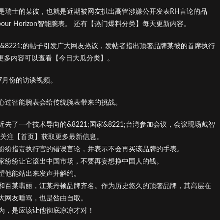
是瑞士的某彼，也就是近期被网友扒出高管涉嫌公开发表RH言论的品
our Horizon智能腕表。 还有【热门爆料分类】每天更新内容。
言论&8221;的帖子引发广大网友热议，发帖者指出顶奢品牌某彼的首席执行
;。 更多内容可以查看【今日大瓜分类】。
7月份的访谈视频。
心过智能腕表会给传统腕表带来的挑战。
了一个技术导向的&8221;国家&8221;台湾参加会议，会议现场戴智
 关注【首页】获取更多最新信息。
纷纷指责执行官的错误言论，并表示不会再买该品牌的手表。
家纷纷让它滚出中国市场，不要再妄想挣中国人的钱。
望他能站出来发声并解约。
和百某翡丽，江某丹顿品牌齐名。作为历史悠久的顶奢品牌，其高层在
大网友唾骂，也是咎由自取。
为，是应该让他彻底凉凉才对！