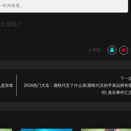
一时间查看。
应大瓜吗？
分享到：
下一
么是加拿
2026热门大瓜：鹿晗代言了什么表(鹿晗代言的手表品牌有
些) 真实事件汇