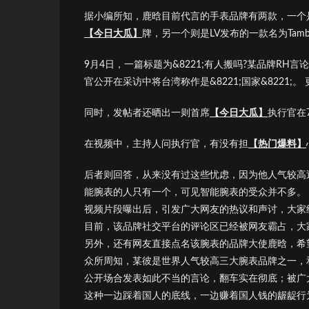
据小编所知，鹿晗目前代言的手表品牌有两款，一个
【今日大瓜】
牌，另一个则是LV发布的一款名为Tamb
9月4日，一篇标题为&8221;有人搬吗?某品牌RH
官公开在采访中将台湾称作是&8221;国家&8221
同时，发帖者还晒出一则首席
【今日大瓜】
执行官在
在视频中，主持人问执行官，有没有担
【热门爆料】
后者则回答，从来没有过这些忧虑，因为他人气较高近去
能腕表的人只有一个，可见智能腕表的受众并不多。
视频片段曝出后，引发广大网友的热议和声讨，大家
目前，该品牌社交平台的评论区已经被网友霸占，大
另外，还有网友直接点名该腕表的品牌大使鹿晗，希
众所周知，某彼是世界人气较高三大腕表品牌之一，
公开场合发表如此不当的言论，翻车实在彻底；被广
这种一边踩着国人的底线，一边赚着国人钱的龌龊行