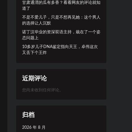
甘肃通渭的瓜有多香？看看网友的评论就知
道了
不是不爱儿子，只是不想再见她：这个男人
的选择让人沉默
诺丁汉毕业的资深双语主持，栽在了一个姿
态问题上
10多岁儿子DNA鉴定指向天王，卓伟这次
又丢下个王炸
近期评论
您尚未收到任何评论。
归档
2026 年 8 月