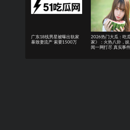
广东18线男星被曝出轨家
2026热门大瓜：吃
暴致妻流产 索要1500万
家》：火热八卦，娱
闻一网打尽 真实事