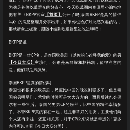
近日，“BKPP”这个词似乎成为了广大吃瓜群众们的议论焦点；
为满足各位吃瓜群众的好奇心，今天吃瓜圈内资讯网小编特地
把有关《BKPP官宣
【首页】
公开了吗(泰国BKPP是真的情侣
吗)》的消息整理并分享出来，如果你也恰好对此感兴趣的话，
那就请拿上板凳，跟随小编到吃瓜群里边吃边聊吧！
BKPP是谁
BKPP是一对CP名，是泰国耽美剧《以你的心诠释我的爱》的男
【今日大瓜】
主演们，分别是马群耀和林祎凯，值得注意的
是，他们都是男演员。
泰国BKPP是真的情侣吗
泰国也有很多的耽美剧，尺度比中国的耽改剧强多了。但是泰
国的男明星们，营业的时候可是大大方方的，而且后续也会偶
尔有一些售后。泰国的男男CP的粉丝，比中国的粉丝幸福多
了。不管BKPP真的有在一起，还是非常好的朋友，主要他们两
个人还有来往，还互相关系，对于CP粉来说就是幸运的! 更多
内容可以查看【今日大瓜分类】。