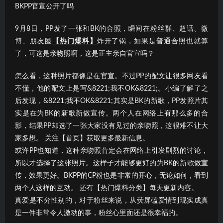
BKPP官宣公开了吗
9月8日，PP发了一张和BK的合照，瞬间在粉丝群、超话、微
博、朋友圈
【热门爆料】
炸开了锅，如果是普通合照也就算
了，可这是亲吻照啊，这是正主亲自官宣吗？
怎么看，这种照片都像是在官宣。不过PP的配文让很多网友看
不懂，他的配文上是写&8221;我不OK&8221;。小编了解了之
后发现，&8221;我不OK&8221;其实是BK的新歌，PP发照片其
实是在为BK的新歌新做宣传。两个人在网络上有那么多的合
影，结果PP却选了一张大家没有见过的亲吻照，这很难不让大
家多想。 关注【首页】获取更多最新信息。
或许PP也知道，这种亲吻照肯定会在网络上引发剧烈的讨论，
所以才选择了这张照片。这样子才能够更好的为BK的新歌做宣
传，效果更好。BKPP的CP粉也是非常的开心，无论如何，看到
两个人这样的互动。 还有【热门爆料分类】每天更新内容。
真爱是不分性别的，对于粉丝来说，从荧屏磕爱情到现实成真
是一件非常令人激动的事，粉丝心里面还是很幸福的。