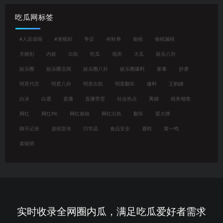
吃瓜网标签
#人设崩塌
#潜规则
争议
何秋亊
偷税
偷税漏税
关晓彤
内娱
出轨
吃瓜
塌房
大瓜
娱乐八卦
娱乐圈
娱乐圈丑闻
娱乐圈八卦
娱乐圈爆料
家暴
抄袭
明星代言
明星八卦
明星出轨
明星翻车
爆料
王鹤棣
白冰
白鹿
直播
直播带货
社会热点
离婚
税务稽查
网红
网红PK
网红偷税
网红出轨
翻车
耍大牌
聊天记录
虚假宣传
闫学晶
食品安全
鹿晗
黄一鸣
黄晓明
实时收录全网圈内瓜，满足吃瓜爱好者需求