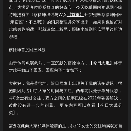
近日，“内地明星”这个词似乎成为了广大吃瓜群众们的议论焦
点；为满足各位吃瓜群众的好奇心，今天吃瓜圈内资讯网小编
特地把有关《蔡徐坤辟谣与W女
【首页】
士亲密照(蔡徐坤回应
“亲密照”：不是我)》的消息整理并分享出来，如果你也恰好对
此感兴趣的话，那就请拿上板凳，跟随小编到吃瓜群里边吃边
聊吧！
蔡徐坤首度回应风波
由于传闻愈演愈烈，一直沉默的蔡徐坤方，
【今日大瓜】
终于
对此事做出了回应。回应内容全文如下：
大家好，我是蔡徐坤。近日网络上出现关于我的诸多话题，很
抱歉因此占用了大家的时间与关注。两年前我处于单身状态，
与C女士有过交往，双方之间的私事已经在2021年妥善解决，
彼此没有进一步的纠葛。 更多内容可以查看【今日大瓜分
类】。
需要在此向大家和媒体澄清的是，我和C女士的交往均属双方自