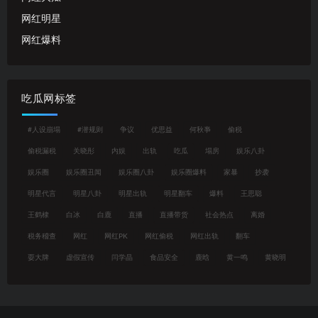
网红明星
网红爆料
吃瓜网标签
#人设崩塌
#潜规则
争议
优思益
何秋亊
偷税
偷税漏税
关晓彤
内娱
出轨
吃瓜
塌房
娱乐八卦
娱乐圈
娱乐圈丑闻
娱乐圈八卦
娱乐圈爆料
家暴
抄袭
明星代言
明星八卦
明星出轨
明星翻车
爆料
王思聪
王鹤棣
白冰
白鹿
直播
直播带货
社会热点
离婚
税务稽查
网红
网红PK
网红偷税
网红出轨
翻车
耍大牌
虚假宣传
闫学晶
食品安全
鹿晗
黄一鸣
黄晓明