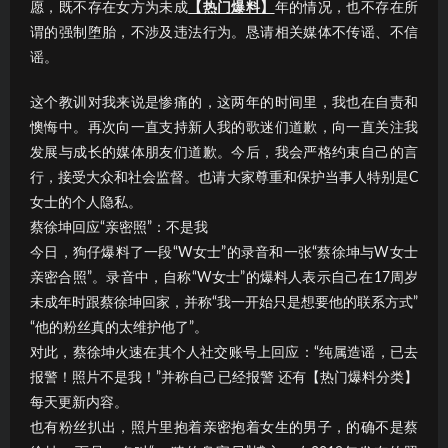
愿，既不存在女方为未成
【热门爆料】
年的情况，也不存在所
谓的强制堕胎，不涉及违法行为。恳请相关媒体不传谣、不信
谣。
这个教训对我来说是惨痛的，这两年的时间里，我也在自责和
懊悔中。再次向一直支持新人我的歌迷们道歉，向一直关注我
发展与成长的媒体朋友们道歉。今后，我会严格约束自己的言
行，接受大众和社会监督。也请大家尊重和保护当事人特别是C
女士的个人隐私。
蔡徐坤回应“亲密照”：不是我
今日，狗仔爆料了一段“W女士”的录音和一张“蔡徐坤与W女士
亲密合照”。录音中，自称“W女士”的爆料人表示自己在17周岁
未成年时跟蔡徐坤回家，并称“我一开始只是想要他的联系方式”
“他的粉丝真的太维护他了”。
对此，蔡徐坤火速在其个人社交账号上回应：“纯属造谣，已去
报警！照片不是我！”并称自己已经报警 还有【热门爆料分类】
每天更新内容。
也有粉丝扒出，照片里抱着亲密抱着女生的男子，的确不是蔡