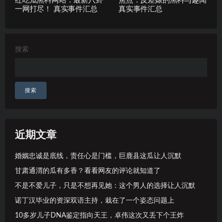
红吃瓜黑料网站：最新八卦
焦点：反差婊的黑料与趣闻
一网打尽！ 真实事件汇总
真实事件汇总
搜索
搜索
近期文章
婚姻忠诚是底线，责任心是门槛，巨鹿县这瓜让人沉默
甘肃通渭的瓜有多香？看看网友的评论就知道了
不是不爱儿子，只是不想再见她：这个男人的选择让人沉默
诺丁汉毕业的资深双语主持，栽在了一个姿态问题上
10多岁儿子DNA鉴定指向天王，卓伟这次又丢下个王炸