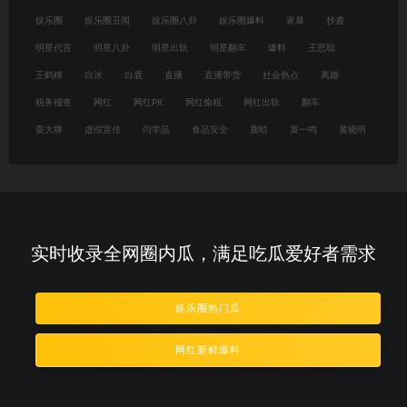
娱乐圈
娱乐圈丑闻
娱乐圈八卦
娱乐圈爆料
家暴
抄袭
明星代言
明星八卦
明星出轨
明星翻车
爆料
王思聪
王鹤棣
白冰
白鹿
直播
直播带货
社会热点
离婚
税务稽查
网红
网红PK
网红偷税
网红出轨
翻车
耍大牌
虚假宣传
闫学晶
食品安全
鹿晗
黄一鸣
黄晓明
实时收录全网圈内瓜，满足吃瓜爱好者需求
娱乐圈热门瓜
网红新鲜爆料