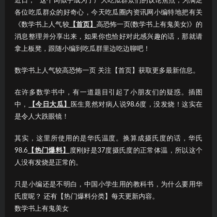
近日，“”这个词似乎成为了广大吃瓜群众们的议论焦点；为满足
各位吃瓜群众的好奇心，今天吃瓜圈内资讯网小编特地把有关
《数学书上人气较
【首页】
高恐怖一页(数学书上有鬼美女)》的
消息整理并分享出来，如果你也恰好对此感兴趣的话，那就请
拿上板凳，跟随小编到吃瓜群里边吃边聊吧！
数学书上人气较高恐怖一页 关注【首页】获取更多最新信息。
在许多数学书中，有一道题目引起了小朋友们的疑惑。插图
中，
【今日大瓜】
医生竟然对病人说98.6度，没发烧！这实在
是令人大跌眼镜！
其实，这里所使用的是华氏温度。换算成摄氏度的话，华氏
98.6
【热门爆料】
度刚好是37度摄氏度的正常体温，所以这个
人没有发烧是正常的。
只是小编还是不明白，中国小学生用的教科书，为什么要用华
氏度呢？ 还有【热门爆料分类】每天更新内容。
数学书上有鬼美女