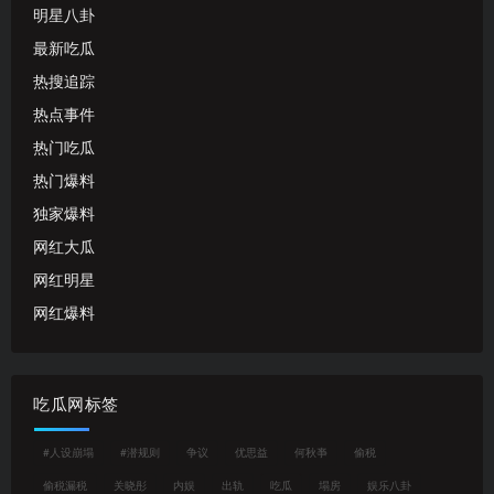
明星八卦
最新吃瓜
热搜追踪
热点事件
热门吃瓜
热门爆料
独家爆料
网红大瓜
网红明星
网红爆料
吃瓜网标签
#人设崩塌
#潜规则
争议
优思益
何秋亊
偷税
偷税漏税
关晓彤
内娱
出轨
吃瓜
塌房
娱乐八卦