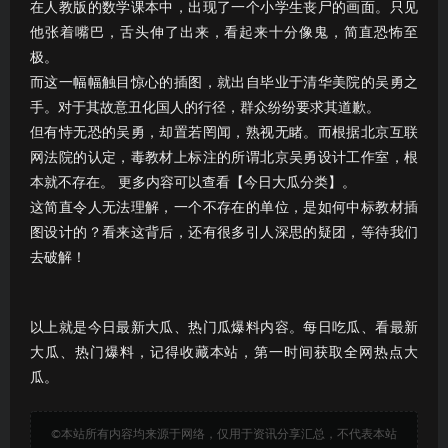
在人教版的数学课本中，出现了一个小学生丧尸的画面。只见
他张着嘴巴，舌头伸了出来，看起来十分像鬼，简直恐怖至
极。
而这一幅幅触目惊心的插图，就出自毕业于清华美院的吴勇之
手。对于其故意丑化国人的行径，群众纷纷要求其道歉。
但有恃无恐的吴勇，却置若罔闻，熟视无睹。而根据北京互联
网法院的认定，毒教材上标注的所谓北京吴勇设计工作室，根
本就不存在。 更多内容可以查看【今日大瓜分类】。
这简直令人无法理解，一个不存在的单位，是如何中标教材插
图设计的？看来这背后，还有很多引人深思的疑团，等待我们
去破解！
以上就是今日最新大瓜、热门瓜爆料内容。每日吃瓜、看最新
大瓜、热门爆料，记得收藏本站，第一时间获取全网热点大
瓜。
©本站所有内容均来源于网络，仅用于资讯分享汇总，不代表本站