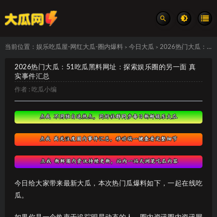
当前位置：
娱乐吃瓜屋-网红大瓜-圈内爆料
今日大瓜
2026热门大瓜：51吃瓜黑料网址：探索娱乐圈的另一面 真实事件汇总
>
>
2026热门大瓜：51吃瓜黑料网址：探索娱乐圈的另一面 真
实事件汇总
作者 :
吃瓜小编
今日给大家带来最新大瓜，本次热门瓜爆料如下，一起在线吃
瓜。