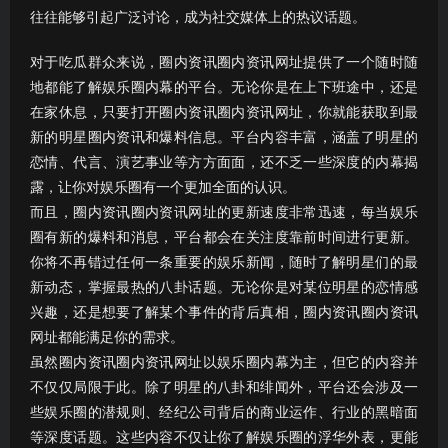
往往能够引起广泛讨论，成为社交媒体上的热议话题。
对于吃瓜群众来说，圈内资讯圈内资讯网址提供了一个随时随
地都能了解娱乐圈内幕的平台。无论你是在上下班途中，还是
在家休息，只要打开圈内资讯圈内资讯网址，你就能获取到最
新的明星圈内资讯和爆料信息。平台内容丰富，涵盖了明星的
恋情、代言、演艺事业等方方面面，还不乏一些深度的内幕揭
露，让你对娱乐圈有一个更加全面的认识。
而且，圈内资讯圈内资讯网址的更新速度非常迅速，每当娱乐
圈有新的爆料和消息，平台都会在关注度靠前时间进行更新。
你将不再错过任何一条重要的娱乐新闻，随时了解明星们的最
新动态，掌握最热的八卦话题。无论你是对某位明星的恋情感
兴趣，还是想要了解某个事件的背后真相，圈内资讯圈内资讯
网址都能满足你的需求。
虽然圈内资讯圈内资讯网址以娱乐圈内幕为主，但它的内容并
不仅仅局限于此。除了明星的八卦和绯闻外，平台还会涉及一
些娱乐圈的潜规则、经纪公司背后的商业运作、行业的黑暗面
等深度话题。这些内容不仅让你了解娱乐圈的浮华外表，更能