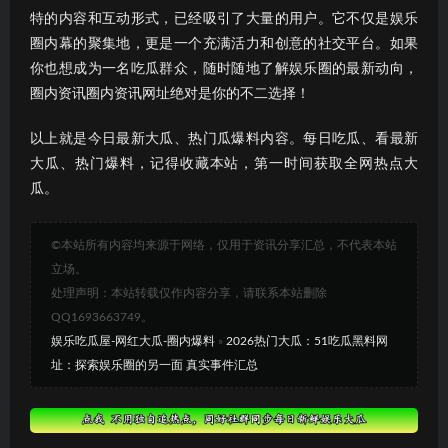
特的内容和互动形式，已经吸引了大量的用户。它不仅是娱乐
圈内幕的聚集地，更是一个充满活力和创意的社交平台。如果
你也想成为一名吃瓜群众，随时随地了解娱乐圈的最新动向，
圈内资讯圈内资讯网址绝对是你的不二选择！
以上就是今日最新大瓜、热门瓜爆料内容。每日吃瓜、看最新
大瓜、热门爆料，记得收藏本站，第一时间获取全网热点大
瓜。
©本站所有内容均来源于网络，仅用于资讯分享汇总，不代表本站
立场。
处理声明：本站转载仅作内容分享，请联系本站删除
QQ1693663749。
娱乐吃瓜屋-网红大瓜-圈内爆料
»
2026热门大瓜：51吃瓜黑料网
址：探索娱乐圈的另一面 真实事件汇总