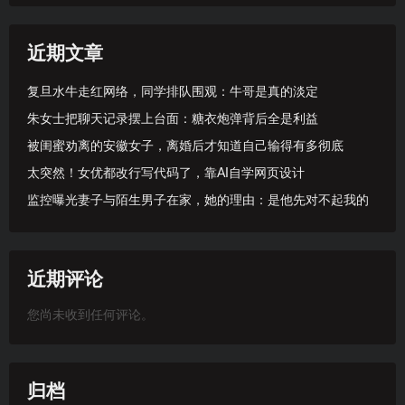
近期文章
复旦水牛走红网络，同学排队围观：牛哥是真的淡定
朱女士把聊天记录摆上台面：糖衣炮弹背后全是利益
被闺蜜劝离的安徽女子，离婚后才知道自己输得有多彻底
太突然！女优都改行写代码了，靠AI自学网页设计
监控曝光妻子与陌生男子在家，她的理由：是他先对不起我的
近期评论
您尚未收到任何评论。
归档