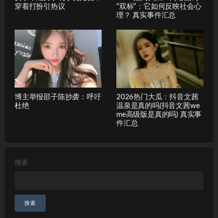
穿着打扮引热议
“双标”：它如何反映社会心
理？ 真实事件汇总
博主举报邵子陈抄袭：呼吁
2026热门大瓜：抖音文茜
杜绝
温泉是真的吗(抖音文茜we
me高级版是真的吗) 真实事
件汇总
搜索
搜索