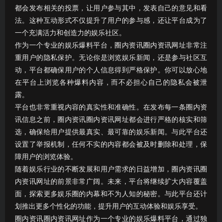
都会发布相关的投票，让用户参与其中，发表自己的意见和看
法。这种互动形式不仅提升了用户的参与感，还让平台成为了
一个充满活力和创造力的娱乐社区。
作为一个专业的娱乐爆料平台，圈内资讯圈内资讯网址非常注
重用户的隐私保护。无论你是浏览娱乐新闻，还是参与社区互
动，平台都确保用户的个人信息得到严格保护。你可以放心地
在平台上浏览各种爆料内容，而不必担心自己的隐私会被泄
露。
平台也非常重视内容的真实性和准确性。在发布每一条圈内资
讯信息之前，圈内资讯圈内资讯网址都会进行严格的核实和筛
选，确保给用户提供最真实、最可靠的娱乐新闻。与此平台还
设置了举报机制，任何不实的内容都会被及时删除和处理，保
障用户的浏览体验。
随着娱乐行业的不断发展和用户需求的日益增加，圈内资讯圈
内资讯网址的前景非常广阔。未来，平台将继续扩大内容覆盖
面，探索更多娱乐圈的内幕和不为人知的秘密。与此平台还计
划推出更多个性化的功能，提升用户的互动体验和娱乐享受。
圈内资讯圈内资讯网址作为一个专业的娱乐爆料平台，通过独