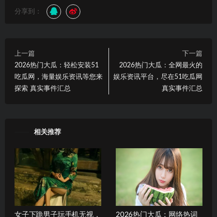
分享到：
上一篇
下一篇
2026热门大瓜：轻松安装51
2026热门大瓜：全网最火的
吃瓜网，海量娱乐资讯等您来
娱乐资讯平台，尽在51吃瓜网
探索 真实事件汇总
真实事件汇总
相关推荐
女子下跪男子玩手机无视，
2026热门大瓜：网络热词