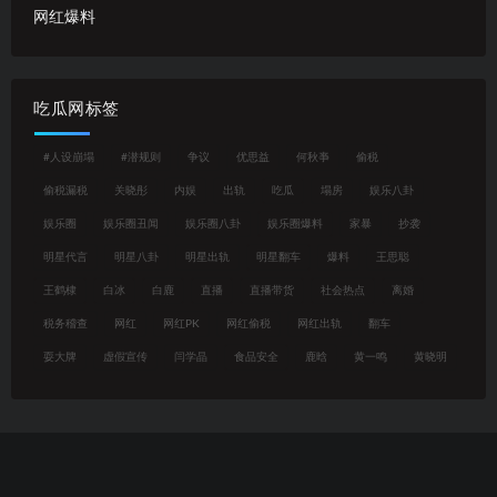
网红爆料
吃瓜网标签
#人设崩塌
#潜规则
争议
优思益
何秋亊
偷税
偷税漏税
关晓彤
内娱
出轨
吃瓜
塌房
娱乐八卦
娱乐圈
娱乐圈丑闻
娱乐圈八卦
娱乐圈爆料
家暴
抄袭
明星代言
明星八卦
明星出轨
明星翻车
爆料
王思聪
王鹤棣
白冰
白鹿
直播
直播带货
社会热点
离婚
税务稽查
网红
网红PK
网红偷税
网红出轨
翻车
耍大牌
虚假宣传
闫学晶
食品安全
鹿晗
黄一鸣
黄晓明