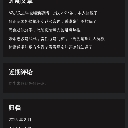
近期文章
62岁关之琳被曝新恋情，男方小35岁，本人回应了
何正德国外搂抱美女贴脸亲吻，香港豪门圈炸锅了
周也疑似分手，此前恋情曝光曾引爆热搜
婚姻忠诚是底线，责任心是门槛，巨鹿县这瓜让人沉默
甘肃通渭的瓜有多香？看看网友的评论就知道了
近期评论
您尚未收到任何评论。
归档
2026 年 8 月