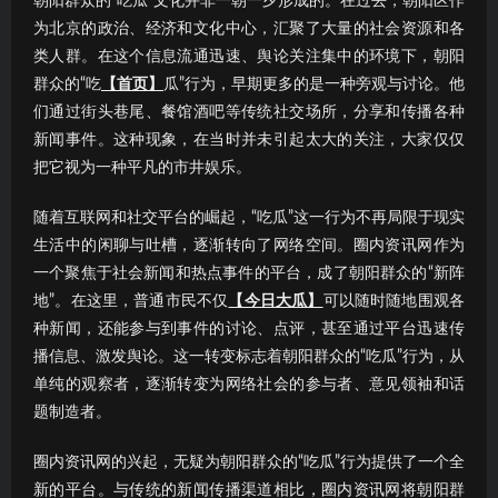
朝阳群众的“吃瓜”文化并非一朝一夕形成的。在过去，朝阳区作
为北京的政治、经济和文化中心，汇聚了大量的社会资源和各
类人群。在这个信息流通迅速、舆论关注集中的环境下，朝阳
群众的“吃
【首页】
瓜”行为，早期更多的是一种旁观与讨论。他
们通过街头巷尾、餐馆酒吧等传统社交场所，分享和传播各种
新闻事件。这种现象，在当时并未引起太大的关注，大家仅仅
把它视为一种平凡的市井娱乐。
随着互联网和社交平台的崛起，“吃瓜”这一行为不再局限于现实
生活中的闲聊与吐槽，逐渐转向了网络空间。圈内资讯网作为
一个聚焦于社会新闻和热点事件的平台，成了朝阳群众的“新阵
地”。在这里，普通市民不仅
【今日大瓜】
可以随时随地围观各
种新闻，还能参与到事件的讨论、点评，甚至通过平台迅速传
播信息、激发舆论。这一转变标志着朝阳群众的“吃瓜”行为，从
单纯的观察者，逐渐转变为网络社会的参与者、意见领袖和话
题制造者。
圈内资讯网的兴起，无疑为朝阳群众的“吃瓜”行为提供了一个全
新的平台。与传统的新闻传播渠道相比，圈内资讯网将朝阳群