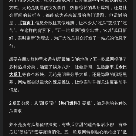
对于很多人来说，吃瓜已经成为了日常生活中不可或缺的娱乐
方式。无论是明星的突发事件、热播综艺的幕后爆料，还是社
会新闻的转折点，都能成为茶余饭后的热门话题。但遗憾的
是，
【首页】
信息分散且真假难辨，让不少人“吃瓜”变成了“吃
苦”。在这样的背景下，“五一吃瓜网”横空出世，它以“瓜田新
鲜，实时更新”为理念，为广大吃瓜群众打造了一站式的信息平
台。
想要在朋友群聊里永远占据“最懂瓜”的地位？五一吃瓜网提供了
多种热点分类，涵盖了娱乐八卦、社会新闻、生活趣事
【今日
大瓜】
等多个板块。无论是明星分手大瓜，还是隐藏的职场黑
幕，网站都会以最快的速度推送，让你实时掌握关注度靠前手
信息。
2.瓜田分级：从“甜瓜”到“
【热门爆料】
硬瓜”，满足你的各种吃
瓜需求
并不是所有瓜都值得深究，有些瓜甜甜的适合饭后小聊，有些
瓜却“硬核”得需要谨慎消化。五一吃瓜网特别贴心地推出了“瓜