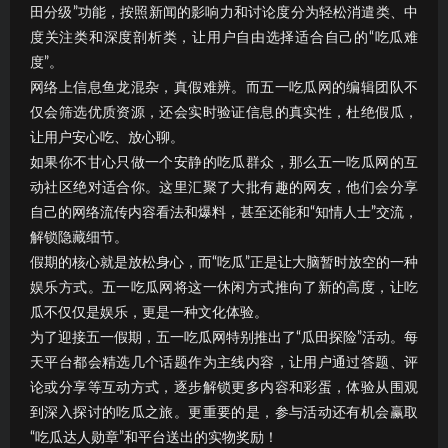
田分级”功能，按照新闻的影响力和讨论度分为轻松消遣类、中
度关注类和深度剖析类，让用户自由选择适合自己的“吃瓜难
度”。
网络上信息鱼龙混杂，真假难辨。而五一吃瓜网的编辑团队不
仅会筛选优质资源，还会实时验证信息的真实性，杜绝假瓜，
让用户安心吃、放心聊。
如果你不甘心只做一个安静的吃瓜群众，那么五一吃瓜网的互
动社区绝对适合你。这里汇聚了大批有趣的网友，他们会分享
自己的网络流传内容看法和爆料，甚至还能和“知情人士”交流，
解锁隐藏细节。
假期的核心就是放松身心，而“吃瓜”正是让大脑暂时放空的一种
娱乐方式。五一吃瓜网将这一休闲方式推向了新的高度，让吃
瓜不仅仅是娱乐，更是一种文化体验。
为了迎接五一假期，五一吃瓜网特别推出了“瓜田探险”活动。每
天平台都会精选几个话题作为主线内容，让用户通过答题、评
论或分享等互动方式，逐步解锁更多内容和彩蛋，体验从围观
到深入探讨的吃瓜之旅。更重要的是，参与活动还有机会赢取
“吃瓜达人勋章”和平台送出的实物奖励！