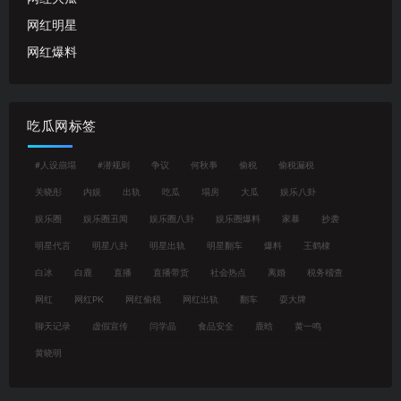
网红明星
网红爆料
吃瓜网标签
#人设崩塌
#潜规则
争议
何秋亊
偷税
偷税漏税
关晓彤
内娱
出轨
吃瓜
塌房
大瓜
娱乐八卦
娱乐圈
娱乐圈丑闻
娱乐圈八卦
娱乐圈爆料
家暴
抄袭
明星代言
明星八卦
明星出轨
明星翻车
爆料
王鹤棣
白冰
白鹿
直播
直播带货
社会热点
离婚
税务稽查
网红
网红PK
网红偷税
网红出轨
翻车
耍大牌
聊天记录
虚假宣传
闫学晶
食品安全
鹿晗
黄一鸣
黄晓明