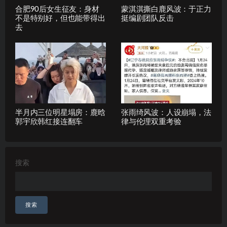
合肥90后女生征友：身材
蒙淇淇撕白鹿风波：于正力
不是特别好，但也能带得出
挺编剧团队反击
去
半月内三位明星塌房：鹿晗
张雨绮风波：人设崩塌，法
郭宇欣韩红接连翻车
律与伦理双重考验
搜索
搜索