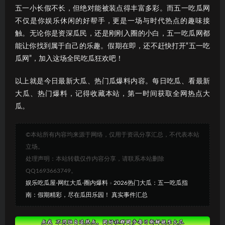
五一小长假不长，但绝对能被装点得丰富多彩。而五一吃瓜网
不仅是你娱乐休闲的好帮手，更是一场与时代热点的趣味接
触。无论你是资深瓜民，还是刚刚入圈的小白，五一吃瓜网都
能让你找到属于自己的乐趣。假期在即，还不赶快打开“五一吃
瓜网”，加入这场全民吃瓜狂欢吧！
以上就是今日最新大瓜、热门瓜爆料内容。每日吃瓜、看最新
大瓜、热门爆料，记得收藏本站，第一时间获取全网热点大
瓜。
©本站所有内容均来源于网络，仅用于资讯分享汇总，不代表本站
立场。
处理声明：本站转载仅作内容分享，请联系本站删除
QQ1693663749。
娱乐吃瓜屋-网红大瓜-圈内爆料
»
2026热门大瓜：五一吃瓜指
南：假期精彩，尽在瓜田乐园！ 真实事件汇总