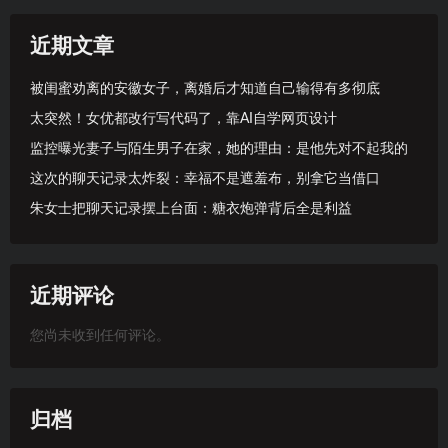
近期文章
被闺蜜劝离的安徽女子，离婚后才知道自己输得有多彻底
太突然！女优都改行写代码了，靠AI自学网页设计
监控曝光妻子与陌生男子在家，她的理由：是他先对不起我的
这次的聊天记录太炸裂：幸福不是遮羞布，别拿它当借口
朱女士把聊天记录摆上台面：糖衣炮弹背后全是利益
近期评论
您尚未收到任何评论。
归档