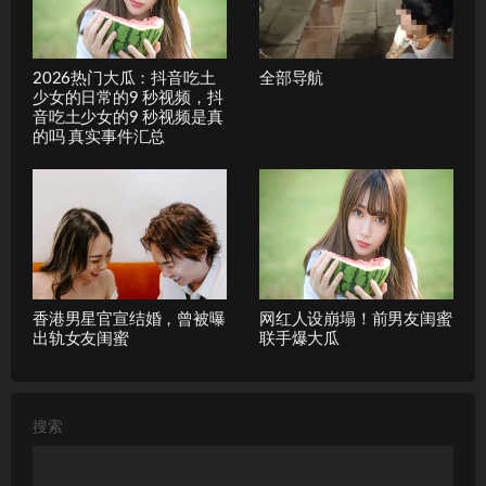
2026热门大瓜：抖音吃土
全部导航
少女的日常的9 秒视频，抖
音吃土少女的9 秒视频是真
的吗 真实事件汇总
香港男星官宣结婚，曾被曝
网红人设崩塌！前男友闺蜜
出轨女友闺蜜
联手爆大瓜
搜索