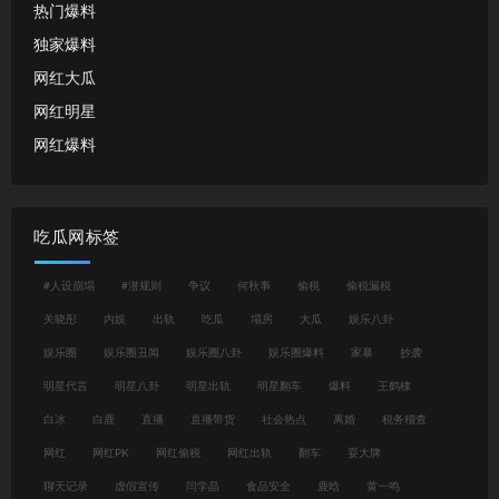
热门爆料
独家爆料
网红大瓜
网红明星
网红爆料
吃瓜网标签
#人设崩塌
#潜规则
争议
何秋亊
偷税
偷税漏税
关晓彤
内娱
出轨
吃瓜
塌房
大瓜
娱乐八卦
娱乐圈
娱乐圈丑闻
娱乐圈八卦
娱乐圈爆料
家暴
抄袭
明星代言
明星八卦
明星出轨
明星翻车
爆料
王鹤棣
白冰
白鹿
直播
直播带货
社会热点
离婚
税务稽查
网红
网红PK
网红偷税
网红出轨
翻车
耍大牌
聊天记录
虚假宣传
闫学晶
食品安全
鹿晗
黄一鸣