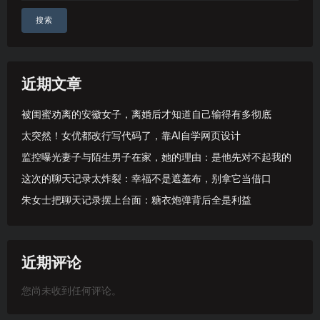
搜索
近期文章
被闺蜜劝离的安徽女子，离婚后才知道自己输得有多彻底
太突然！女优都改行写代码了，靠AI自学网页设计
监控曝光妻子与陌生男子在家，她的理由：是他先对不起我的
这次的聊天记录太炸裂：幸福不是遮羞布，别拿它当借口
朱女士把聊天记录摆上台面：糖衣炮弹背后全是利益
近期评论
您尚未收到任何评论。