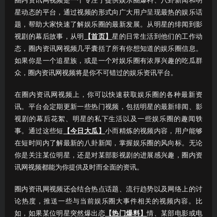
圈内资讯网视频是一个专注于提供娱乐圈爆料、八卦新闻和明
星动态的平台，通过视频的形式向广大用户呈现最热的娱乐话
题，帮助大家快速了解娱乐圈的最新发展。从明星的绯闻到影
视剧的幕后故事，从明
【首页】
星的日常生活到他们的工作动
态，圈内资讯网视频几乎囊括了所有你想知道的娱乐圈信息。
如果你是一个追星族，或是一个对娱乐圈有浓厚兴趣的吃瓜群
众，圈内资讯网视频将是你不可错过的娱乐资讯平台。
在圈内资讯网视频上，你可以快速获取娱乐圈的各种最新资
讯。平台会定期更新一些热门视频，包括明星的最新绯闻、影
视剧的幕后花絮、明星的私下生活以及一些娱乐圈的趣闻轶
事。通过这些短
【今日大瓜】
小而精炼的视频内容，用户能够
在短时间内了解最新的八卦新闻，掌握娱乐圈的风向标。无论
你是关注某位明星，还是对某部影视剧的进展感兴趣，圈内资
讯网视频都能为你提供及时而全面的资讯。
圈内资讯网视频还会结合热点话题、流行趋势以及网络上的讨
论热度，推送一些与当前娱乐圈大事件相关的视频内容。比
如，如果某位明星突然爆出恋
【热门爆料】
情、某部电影或电