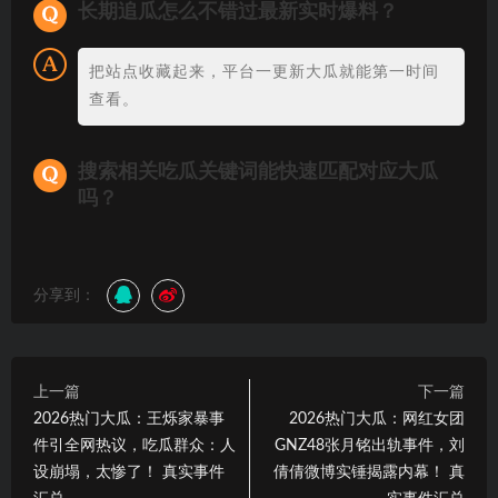
长期追瓜怎么不错过最新实时爆料？
把站点收藏起来，平台一更新大瓜就能第一时间
查看。
搜索相关吃瓜关键词能快速匹配对应大瓜
吗？
分享到：
上一篇
下一篇
2026热门大瓜：王烁家暴事
2026热门大瓜：网红女团
件引全网热议，吃瓜群众：人
GNZ48张月铭出轨事件，刘
设崩塌，太惨了！ 真实事件
倩倩微博实锤揭露内幕！ 真