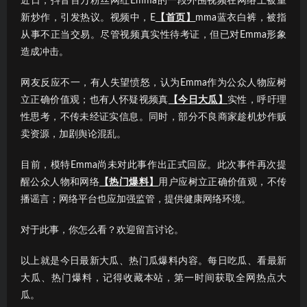
近日，抖音百万粉丝网红Emma的一段外围视频在网络上被重
新炒作，引发热议。视频中，E
【首页】
mma蓝衣白裤，被指
从事不正当交易。尽管视频真实性待考证，但已对Emma形象
造成冲击。
网友反应不一，有人失望愤怒，认为Emma作为公众人物应树
立正确价值观；也有人怀疑视频真
【今日大瓜】
实性，呼吁理
性思考，不传未经证实信息。同时，部分不良商家趁机炒作贩
卖资源，加剧舆论混乱。
目前，模特Emma尚未对此事作出正式回应。此次事件再次提
醒公众人物和网络
【热门爆料】
用户应树立正确价值观，不传
播谣言；网络平台也应加强监管，提供健康网络环境。
对于此事，你怎么看？欢迎留言讨论。
以上就是今日最新大瓜、热门瓜爆料内容。每日吃瓜、看最新
大瓜、热门爆料，记得收藏本站，第一时间获取全网热点大
瓜。