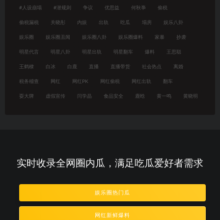
#人设崩塌
#潜规则
争议
优思益
何秋亊
偷税
偷税漏税
关晓彤
内娱
出轨
吃瓜
塌房
娱乐八卦
娱乐圈
娱乐圈丑闻
娱乐圈八卦
娱乐圈爆料
家暴
抄袭
明星代言
明星八卦
明星出轨
明星翻车
爆料
王思聪
王鹤棣
白冰
白鹿
直播
直播带货
社会热点
离婚
税务稽查
网红
网红PK
网红偷税
网红出轨
翻车
耍大牌
虚假宣传
闫学晶
食品安全
鹿晗
黄一鸣
黄晓明
实时收录全网圈内瓜，满足吃瓜爱好者需求
娱乐圈热门瓜
网红新鲜爆料