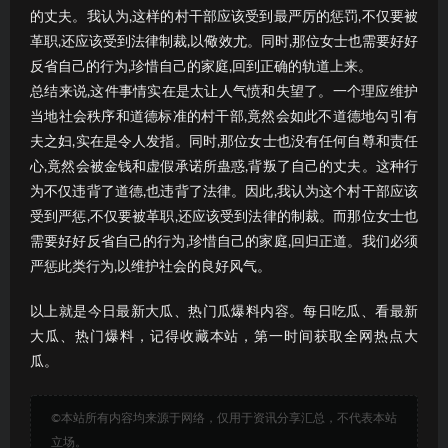
的丈夫。我认为,这样的村干部应该受到最严厉的惩罚,不仅要被
革职,还应该受到法律制裁,以儆效尤。同时,那位女士也需要好好
反省自己的行为,珍惜自己的家庭,回到正确的轨道上来。
总结来说,这件事情实在是太让人气愤和失望了。一个理应维护
当地社会秩序和道德标准的村干部,竟然会如此不道德地勾引有
夫之妇,实在是令人发指。同时,那位女士也没有任何自尊和责任
心,竟然会被金钱和虚假承诺所蛊惑,背叛了自己的丈夫。这种行
为不仅违背了道德,也违背了法律。因此,我认为这个村干部应该
受到严惩,不仅要被革职,还应该受到法律的制裁。而那位女士也
需要好好反省自己的行为,珍惜自己的家庭,回归正道。我们必须
严惩此类行为,以维护社会的良好风气。
以上就是今日最新大瓜、热门瓜爆料内容。每日吃瓜、看最新
大瓜、热门爆料，记得收藏本站，第一时间获取全网热点大
瓜。
©本站所有内容均来源于网络，仅用于资讯分享汇总，不代表本站
立场。