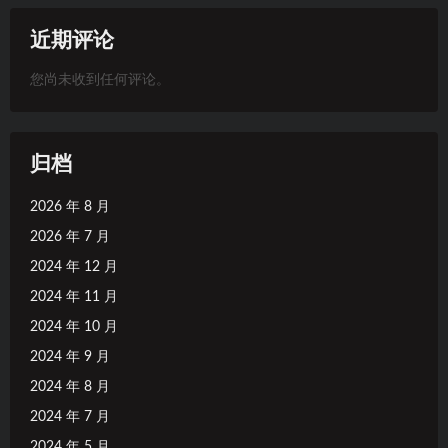
近期评论
您尚未收到任何评论。
归档
2026 年 8 月
2026 年 7 月
2024 年 12 月
2024 年 11 月
2024 年 10 月
2024 年 9 月
2024 年 8 月
2024 年 7 月
2024 年 5 月