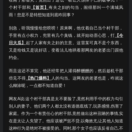
在南宁那旮旯，竟然出了这么一桩让人惊掉下巴的破事儿！一
个村干部和
【首页】
有夫之妇的勾当，闹得那叫一个满城风
雨！您是不是特想知道到底咋回事？
别急，听我慢慢给您唠唠！原来啊，他仗着自己当个村干部，
手里有点小权力，兜里有几个臭钱，就开始动歪心思，打
【今
日大瓜】
起了人家有夫之妇的主意。这雷某可真不是个东西，
又是给钱又是说好话，变着法儿地哄着那网友的老婆出门跟他
约会。
而且这还不算完，他还经常把人灌得醉醺醺的，然后趁机干那
些见不得
【热门爆料】
人的勾当。这网友的老婆也是，咋就这
么糊涂呢，一点都不知道自爱！
网友A说:这个村干部真是太不要脸了,竟然利用手中的权力勾引
别人的妻子。他们两个人都太没有道德底线了,玩弄感情,伤害了
家庭。作为一个有责任心的村干部,竟然做出这种丑陋的事情,实
在是太让人失望了。他应该被严惩不贷,以儆效尤,让其他人知道
这种行为是绝对不被接受的。同时,那个女子也应该反省自己,不