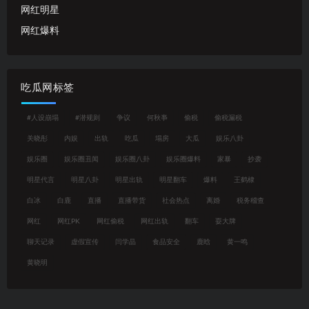
网红明星
网红爆料
吃瓜网标签
#人设崩塌
#潜规则
争议
何秋亊
偷税
偷税漏税
关晓彤
内娱
出轨
吃瓜
塌房
大瓜
娱乐八卦
娱乐圈
娱乐圈丑闻
娱乐圈八卦
娱乐圈爆料
家暴
抄袭
明星代言
明星八卦
明星出轨
明星翻车
爆料
王鹤棣
白冰
白鹿
直播
直播带货
社会热点
离婚
税务稽查
网红
网红PK
网红偷税
网红出轨
翻车
耍大牌
聊天记录
虚假宣传
闫学晶
食品安全
鹿晗
黄一鸣
黄晓明