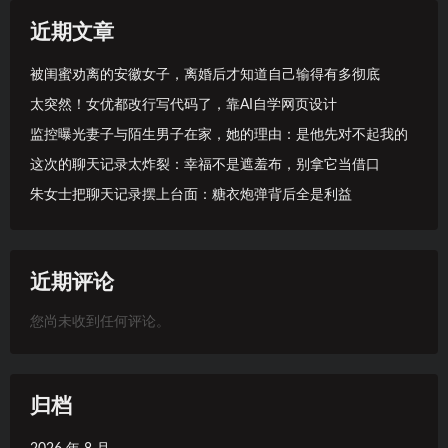
近期文章
被闺蜜劝离的安徽女子，离婚后才知道自己输得有多彻底
太突然！女优都改行写代码了，靠AI自学网页设计
监控曝光妻子与陌生男子在家，她的理由：是他先对不起我的
这次的聊天记录太炸裂：幸福不是遮羞布，别拿它当借口
朱女士把聊天记录摆上台面：糖衣炮弹背后全是利益
近期评论
您尚未收到任何评论。
归档