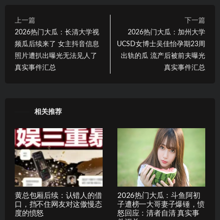
上一篇
下一篇
2026热门大瓜：长清大学视
2026热门大瓜：加州大学
频瓜后续来了 女主抖音信息
UCSD女博士吴佳怡孕期23周
照片遭扒出曝光无法见人了
出轨的瓜 流产后被前夫曝光
真实事件汇总
真实事件汇总
相关推荐
黄总包厢后续：认错人的借
2026热门大瓜：斗鱼阿初
口，挡不住网友对这傲慢态
子遭榜一大哥妻子爆锤，愤
度的愤怒
怒回应：清者自清 真实事