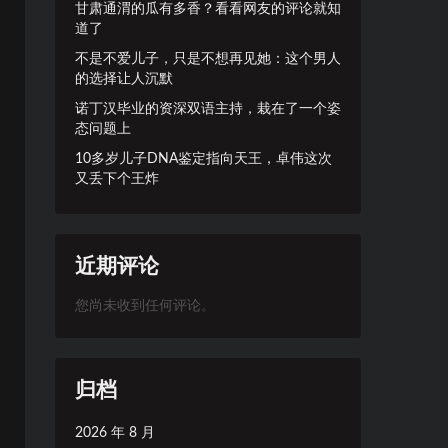
甘肃通渭的瓜有多香？看看网友的评论就知
道了
不是不爱儿子，只是不想再见她：这个男人
的选择让人沉默
诺丁汉毕业的资深双语主持，栽在了一个姿
态问题上
10多岁儿子DNA鉴定指向天王，卓伟这次
又丢下个王炸
近期评论
您尚未收到任何评论。
归档
2026 年 8 月