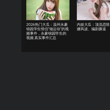
2026热门大瓜：温州永豪
内娱大瓜：顶流恋情
锦园学生情侣“做运动”的视
娜风波、编剧撕逼
频事件，永豪锦园学生的
视频 真实事件汇总