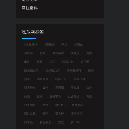
网红爆料
吃瓜网标签
#人设崩塌
#潜规则
争议
优思益
何秋亊
偷税
偷税漏税
关晓彤
内娱
出轨
吃瓜
塌房
娱乐八卦
娱乐圈
娱乐圈丑闻
娱乐圈八卦
娱乐圈爆料
家暴
抄袭
明星代言
明星八卦
明星出轨
明星翻车
爆料
王思聪
王鹤棣
白冰
白鹿
直播
直播带货
社会热点
离婚
税务稽查
网红
网红PK
网红偷税
网红出轨
翻车
耍大牌
虚假宣传
闫学晶
食品安全
鹿晗
黄一鸣