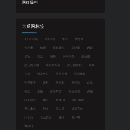
网红爆料
吃瓜网标签
#人设崩塌
#潜规则
争议
优思益
何秋亊
偷税
偷税漏税
关晓彤
内娱
出轨
吃瓜
塌房
娱乐八卦
娱乐圈
娱乐圈丑闻
娱乐圈八卦
娱乐圈爆料
家暴
抄袭
明星代言
明星八卦
明星出轨
明星翻车
爆料
王思聪
王鹤棣
白冰
白鹿
直播
直播带货
社会热点
离婚
税务稽查
网红
网红PK
网红偷税
网红出轨
翻车
耍大牌
虚假宣传
闫学晶
食品安全
鹿晗
黄一鸣
黄晓明