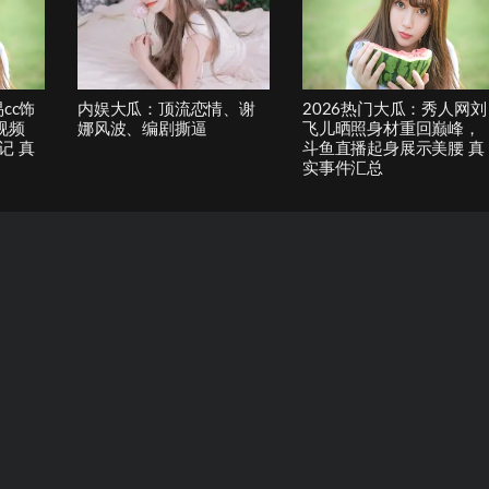
cc饰
内娱大瓜：顶流恋情、谢
2026热门大瓜：秀人网刘
视频
娜风波、编剧撕逼
飞儿晒照身材重回巅峰，
记 真
斗鱼直播起身展示美腰 真
实事件汇总