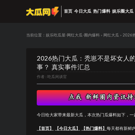
首页
今日大瓜
热门爆料
娱乐圈大瓜
当前位置：
娱乐吃瓜屋-网红大瓜-圈内爆料
网红大瓜
202
>
>
2026热门大瓜：秃崽不是坏女
事？ 真实事件汇总
作者 :
吃瓜闲谈官
今日给大家带来最新大瓜，本次热门瓜爆料如下，一
【首页】
【今日大瓜】
【热门爆料】
每天都有新鲜