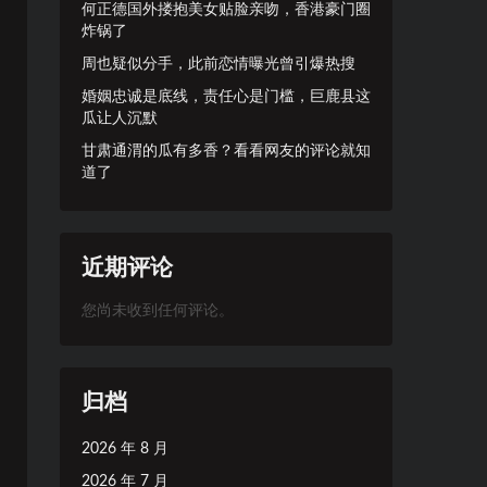
何正德国外搂抱美女贴脸亲吻，香港豪门圈
炸锅了
周也疑似分手，此前恋情曝光曾引爆热搜
婚姻忠诚是底线，责任心是门槛，巨鹿县这
瓜让人沉默
甘肃通渭的瓜有多香？看看网友的评论就知
道了
近期评论
您尚未收到任何评论。
归档
2026 年 8 月
2026 年 7 月