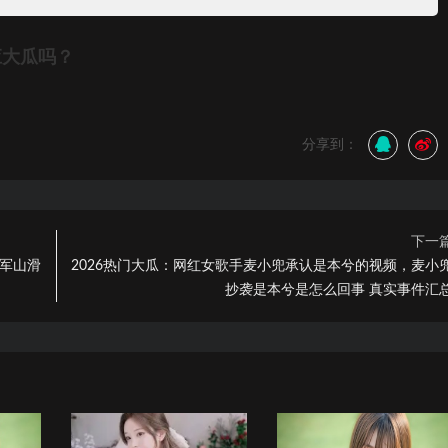
应大瓜吗？
分享到：
下一
将军山滑
2026热门大瓜：网红女歌手麦小兜承认是本兮的视频，麦小
抄袭是本兮是怎么回事 真实事件汇