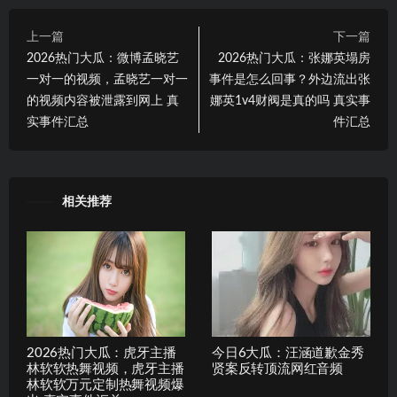
上一篇
下一篇
2026热门大瓜：微博孟晓艺
2026热门大瓜：张娜英塌房
一对一的视频，孟晓艺一对一
事件是怎么回事？外边流出张
的视频内容被泄露到网上 真
娜英1v4财阀是真的吗 真实事
实事件汇总
件汇总
相关推荐
2026热门大瓜：虎牙主播
今日6大瓜：汪涵道歉金秀
林软软热舞视频，虎牙主播
贤案反转顶流网红音频
林软软万元定制热舞视频爆