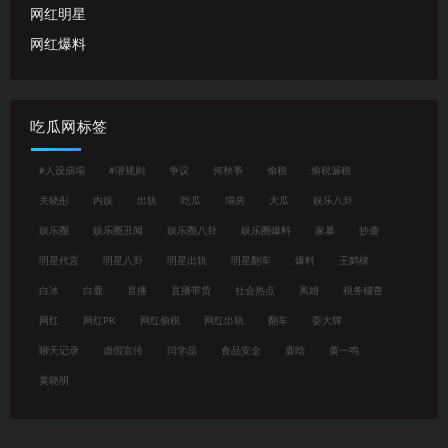
网红明星
网红爆料
吃瓜网标签
#人设崩塌
#潜规则
争议
何秋亊
偷税
偷税漏税
关晓彤
内娱
出轨
吃瓜
塌房
大瓜
娱乐八卦
娱乐圈
娱乐圈丑闻
娱乐圈八卦
娱乐圈爆料
家暴
抄袭
明星代言
明星八卦
明星出轨
明星翻车
爆料
王鹤棣
白冰
白鹿
直播
直播带货
社会热点
离婚
税务稽查
网红
网红PK
网红偷税
网红出轨
翻车
耍大牌
聊天记录
虚假宣传
闫学晶
食品安全
鹿晗
黄一鸣
黄晓明