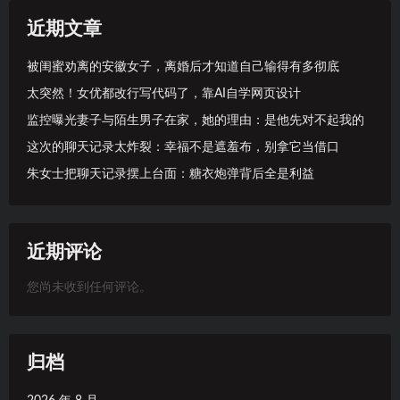
近期文章
被闺蜜劝离的安徽女子，离婚后才知道自己输得有多彻底
太突然！女优都改行写代码了，靠AI自学网页设计
监控曝光妻子与陌生男子在家，她的理由：是他先对不起我的
这次的聊天记录太炸裂：幸福不是遮羞布，别拿它当借口
朱女士把聊天记录摆上台面：糖衣炮弹背后全是利益
近期评论
您尚未收到任何评论。
归档