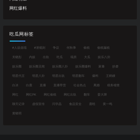
网红爆料
吃瓜网标签
#人设崩塌
#潜规则
争议
何秋亊
偷税
偷税漏税
关晓彤
内娱
出轨
吃瓜
塌房
大瓜
娱乐八卦
娱乐圈
娱乐圈丑闻
娱乐圈八卦
娱乐圈爆料
家暴
抄袭
明星代言
明星八卦
明星出轨
明星翻车
爆料
王鹤棣
白冰
白鹿
直播
直播带货
社会热点
离婚
税务稽查
网红
网红PK
网红偷税
网红出轨
翻车
耍大牌
聊天记录
虚假宣传
闫学晶
食品安全
鹿晗
黄一鸣
黄晓明