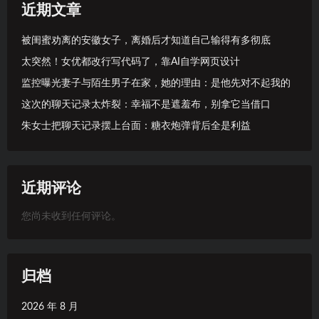
近期文章
被闺蜜劝离的安徽女子，离婚后才知道自己输得有多彻底
太突然！女优都改行写代码了，靠AI自学网页设计
监控曝光妻子与陌生男子在家，她的理由：是他先对不起我的
这次的聊天记录太炸裂：幸福不是遮羞布，别拿它当借口
朱女士把聊天记录摆上台面：糖衣炮弹背后全是利益
近期评论
您尚未收到任何评论。
归档
2026 年 8 月