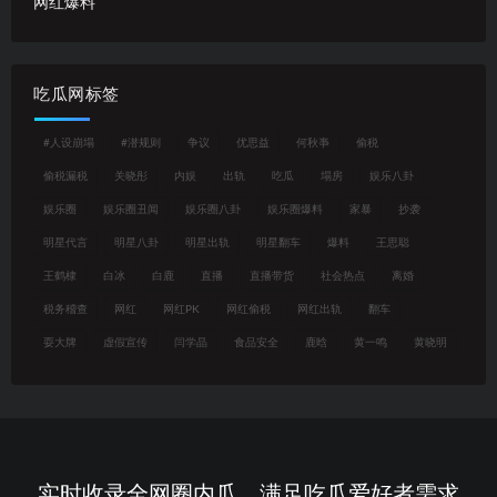
网红爆料
吃瓜网标签
#人设崩塌
#潜规则
争议
优思益
何秋亊
偷税
偷税漏税
关晓彤
内娱
出轨
吃瓜
塌房
娱乐八卦
娱乐圈
娱乐圈丑闻
娱乐圈八卦
娱乐圈爆料
家暴
抄袭
明星代言
明星八卦
明星出轨
明星翻车
爆料
王思聪
王鹤棣
白冰
白鹿
直播
直播带货
社会热点
离婚
税务稽查
网红
网红PK
网红偷税
网红出轨
翻车
耍大牌
虚假宣传
闫学晶
食品安全
鹿晗
黄一鸣
黄晓明
实时收录全网圈内瓜，满足吃瓜爱好者需求