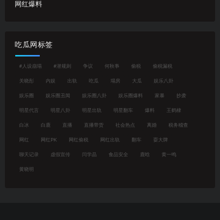
网红爆料
吃瓜网标签
#人设崩塌
#潜规则
争议
何秋亊
偷税
偷税漏税
关晓彤
内娱
出轨
吃瓜
塌房
大瓜
娱乐八卦
娱乐圈
娱乐圈丑闻
娱乐圈八卦
娱乐圈爆料
家暴
抄袭
明星代言
明星八卦
明星出轨
明星翻车
爆料
王鹤棣
白冰
白鹿
直播
直播带货
社会热点
离婚
税务稽查
网红
网红PK
网红偷税
网红出轨
翻车
耍大牌
聊天记录
虚假宣传
闫学晶
食品安全
鹿晗
黄一鸣
黄晓明