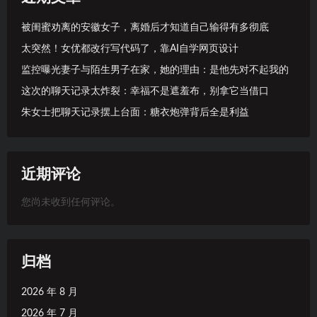
被闺蜜劝离的安徽女子，离婚后才知道自己输得有多彻底
太突然！女优都改行写代码了，靠AI自学网页设计
监控曝光妻子与陌生男子在家，她的理由：是他先对不起我的
这次的聊天记录太炸裂：幸福不是遮羞布，别拿它当借口
朱女士把聊天记录摆上台面：糖衣炮弹背后全是利益
近期评论
您尚未收到任何评论。
归档
2026 年 8 月
2026 年 7 月