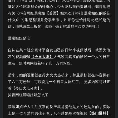
近日，“抖音”这个词似乎成为了广大吃瓜群众们的议论焦点；为
满足各位吃瓜群众的好奇心，今天吃瓜圈内资讯网小编特地把
有关《抖音网红晨曦姐
【首页】
姐怎么了(抖音晨曦姐姐的瓜是
什么)》的消息整理并分享出来，如果你也恰好对此感兴趣的
话，那就请拿上板凳，跟随小编到吃瓜群里边吃边聊吧！
晨曦姐姐是谁
自从在某个社交媒体平台发自己的日常小视频以后，就因为他
发的视频能够
【今日大瓜】
人气较高真实的描述一个人的日常
生活，短时间内就获得了几十万的粉丝。
后来，她的视频就变得大火大热起来，并且很快就在抖音拥有
了六百万粉丝，可以说是一个抖音大网红了。 更多内容可以查
看【今日大瓜分类】。
抖音网红晨曦姐姐怎么了
晨曦姐姐给人关注度靠前反应就是猜他是男的还是女的，实际
上是一位可爱的男孩子呢，只不过她每次在视频
【热门爆料】