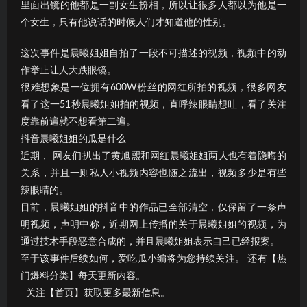
里面出镜的他都是一副女生扮相，所以让很多人都以为他是一
个女生，只有他说话的时候人们才知道他的性别。
这次事件是晨曦姐姐自拍了一段不可描述的视频，视频中的动
作举止让人大跌眼镜。
很难想象是一位拥有600W粉丝的网红所拍的视频，很多网友
看了这一51秒晨曦姐姐拍的视频，直呼辣眼睛想吐，看了关注
度靠前遍就不想看第二遍。
抖音晨曦姐姐的瓜是什么
近期， 网友们扒出了黄旭熙和网红晨曦姐姐两人也有着隐晦的
关系，并且一则私人小视频内容也随之流出，视频多少是有些
辣眼睛的。
目前，晨曦姐姐的抖音中的作品已全部清空，仅保留了一条声
明视频，声明中称，近期网上传播的关于晨曦姐姐的视频，为
通过技术手段恶意合成的，并且晨曦姐姐表示自己已经报案。
至于该事件后续如何，爱吃瓜小编将为您持续关注。 还有【热
门爆料分类】每天更新内容。
关注【首页】获取更多最新信息。