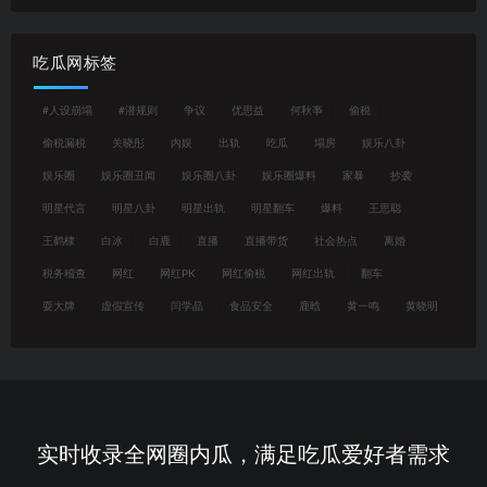
吃瓜网标签
#人设崩塌
#潜规则
争议
优思益
何秋亊
偷税
偷税漏税
关晓彤
内娱
出轨
吃瓜
塌房
娱乐八卦
娱乐圈
娱乐圈丑闻
娱乐圈八卦
娱乐圈爆料
家暴
抄袭
明星代言
明星八卦
明星出轨
明星翻车
爆料
王思聪
王鹤棣
白冰
白鹿
直播
直播带货
社会热点
离婚
税务稽查
网红
网红PK
网红偷税
网红出轨
翻车
耍大牌
虚假宣传
闫学晶
食品安全
鹿晗
黄一鸣
黄晓明
实时收录全网圈内瓜，满足吃瓜爱好者需求