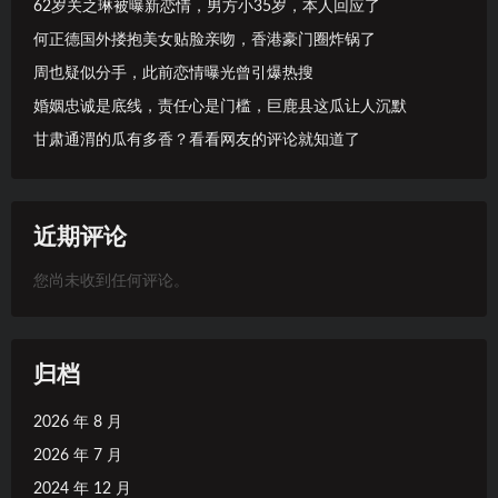
62岁关之琳被曝新恋情，男方小35岁，本人回应了
何正德国外搂抱美女贴脸亲吻，香港豪门圈炸锅了
周也疑似分手，此前恋情曝光曾引爆热搜
婚姻忠诚是底线，责任心是门槛，巨鹿县这瓜让人沉默
甘肃通渭的瓜有多香？看看网友的评论就知道了
近期评论
您尚未收到任何评论。
归档
2026 年 8 月
2026 年 7 月
2024 年 12 月