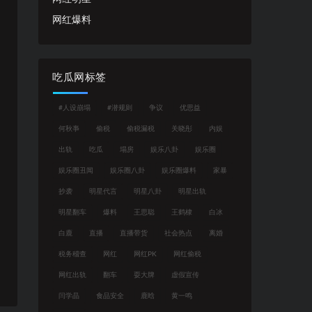
网红爆料
吃瓜网标签
#人设崩塌
#潜规则
争议
优思益
何秋亊
偷税
偷税漏税
关晓彤
内娱
出轨
吃瓜
塌房
娱乐八卦
娱乐圈
娱乐圈丑闻
娱乐圈八卦
娱乐圈爆料
家暴
抄袭
明星代言
明星八卦
明星出轨
明星翻车
爆料
王思聪
王鹤棣
白冰
白鹿
直播
直播带货
社会热点
离婚
税务稽查
网红
网红PK
网红偷税
网红出轨
翻车
耍大牌
虚假宣传
闫学晶
食品安全
鹿晗
黄一鸣