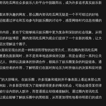
资讯吃瓜网在众多娱乐八卦平台中脱颖而出，成为许多追求真实娱乐新
着浓厚兴趣的网友，那么圈内资讯吃瓜网无疑是一个不可错过的好地
还能通过评论和互动参与到娱乐圈的讨论中，感受网络时代信息传播的
卦内容，更在于它能够揭示娱乐圈中更为复杂和深刻的社会现象。从明
后的利益博弈，圈内资讯吃瓜网为观众们提供了一个全新的视角，让大
层次理解这个圈子。
公众面前呈现出的是一种和谐而理智的处理方式，而在圈内资讯吃瓜网
遭遇负面新闻时，并不是简单地选择保持沉默，而是会通过一系列公关
纪人、律师以及媒体的协调合作，都揭示了娱乐圈复杂的利益链条。通
后操控者的作用，了解明星们在面对舆论压力时所做出的决策和应对措
则”的大胆曝光。在娱乐圈，许多现象和规则并不像表面上看起来那么简
例如，许多新晋明星为了能够获得更多的曝光机会，可能会接受某些潜
被行业内部的人默许，而普通观众却很难接触到。通过圈内资讯吃瓜
让观众能够了解娱乐圈中的黑暗面，从而更加理性地看待明星们的成功