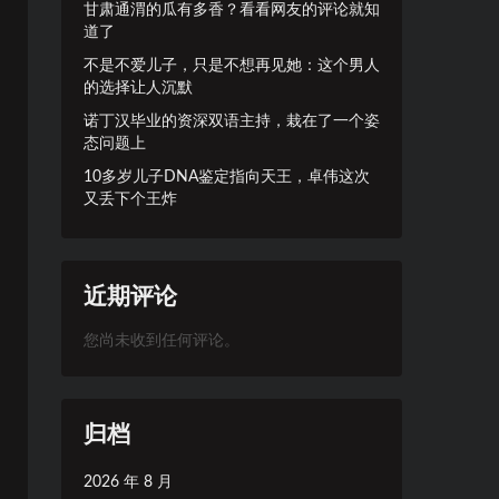
甘肃通渭的瓜有多香？看看网友的评论就知
道了
不是不爱儿子，只是不想再见她：这个男人
的选择让人沉默
诺丁汉毕业的资深双语主持，栽在了一个姿
态问题上
10多岁儿子DNA鉴定指向天王，卓伟这次
又丢下个王炸
近期评论
您尚未收到任何评论。
归档
2026 年 8 月