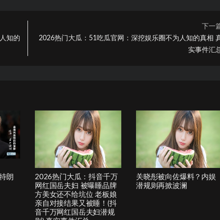
下一
为人知的
2026热门大瓜：51吃瓜官网：深挖娱乐圈不为人知的真相 
实事件汇
特朗
2026热门大瓜：抖音千万
关晓彤被向佐爆料？内娱
网红国岳夫妇 被曝睡品牌
潜规则再掀波澜
方美女还不给坑位 老板娘
亲自对接结果又被睡！(抖
音千万网红国岳夫妇潜规