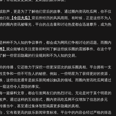
或歌声，更是为了了解他们背后的故事。通过圈内资讯吃瓜网，你不仅
他们在
【今日大瓜】
背后所经历的风风雨雨。有时候，正是这些不为人
磅的圈内资讯被曝光，平台的点击量和讨论热度都会迅速攀升，成为热
是种种不为人知的争议事件，都会成为网民们争相讨论的话题。而圈内
料】
观众能够在关注度靠前时间了解这些娱乐圈的震撼事件。在这个平
了解一些背后隐藏的行业规则和不为人知的交易。
卦的传播，它还致力于深挖一些更深层次的娱乐圈真相。平台拥有一支
性竞争和一些不可告人的秘密。例如，一些明星为了获得更好的资源，
换，这些信息通常是娱乐新闻难以触及的领域。而圈内资讯吃瓜网通过
一窥这些令人震惊的事实。
每一篇爆料文章，都会引发网友们的热烈讨论。无论是对于某个明星的
发声。通过这样的互动形式，圈内资讯吃瓜网不仅增加了信息的多元
传播当中，甚至通过集体智慧揭露更多隐藏的真相。
台，它有着更高的娱乐新闻审查标准。平台中的内容会经过严格的筛选