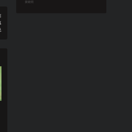
黄晓明
篇
真
总