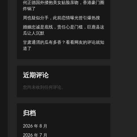
何正德国外搂抱美女贴脸亲吻，香港豪门圈
炸锅了
周也疑似分手，此前恋情曝光曾引爆热搜
婚姻忠诚是底线，责任心是门槛，巨鹿县这
瓜让人沉默
甘肃通渭的瓜有多香？看看网友的评论就知
道了
近期评论
您尚未收到任何评论。
归档
2026 年 8 月
2026 年 7 月