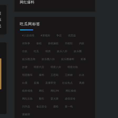
网红爆料
篇
陈
吃瓜网标签
总
#人设崩塌
#潜规则
争议
优思益
何秋亊
偷税
偷税漏税
关晓彤
内娱
出轨
吃瓜
塌房
娱乐八卦
娱乐圈
娱乐圈丑闻
娱乐圈八卦
娱乐圈爆料
家暴
抄袭
明星代言
明星八卦
明星出轨
明星翻车
爆料
王思聪
王鹤棣
白冰
白鹿
直播
直播带货
社会热点
离婚
税务稽查
网红
网红PK
网红偷税
网红出轨
翻车
耍大牌
虚假宣传
闫学晶
食品安全
鹿晗
黄一鸣
黄晓明