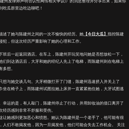
陈建州发律师声明否认性网传相关争议)》的消息整理并分享出来，如果你
到吃瓜群里边吃边聊吧！
详细描述了她与陈建州之间的一次不愉快的经历。她
【今日大瓜】
指控陈建
侵犯，但这次经历严重影响了她的心理和工作。
下班后一起返回酒店。在车上，陈建州开玩笑地问她是否想放松一下，
他们到达酒店后，大牙和她的经纪人先上了电梯，而陈建州则在电梯上
有多想。
只想与她交谈几句。大牙稍微打开了门缝，陈建州迅速挤入并关上了
巾坐在椅子上，而陈建州试图拉她上床并一直紧紧抱住她，大牙试图逃
。幸运的是，有人敲门，陈建州停止了行动，并用卸妆油的借口离开了
次经历感到非常不舒服和受伤。
这让她感到更加恶心和愤怒。她认为陈建州是一个老手了，他可能有很
，人们不敢揭发他，因为一旦揭发他，他们可能会失去工作机会。 关注