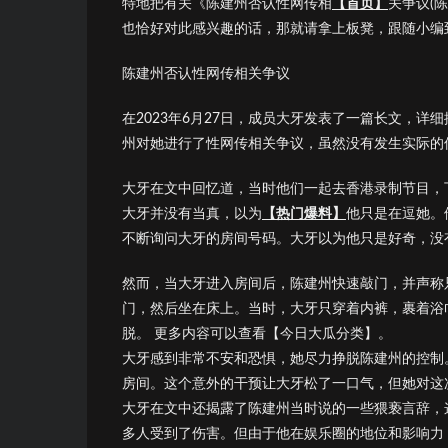
特地把有关《陈建州否认性网传相
【首页】
关争议(
也恰好对此感兴趣的话，那就请拿上板凳，跟随小编
陈建州否认性网传相关争议
在2023年6月27日，成员大牙发表了一篇长文，
州对她进行了性网传相关争议，虽然没有发生实际的
大牙在文中回忆道，当时他们一起去香港录制节目，
大牙并没有当真，以为
【热门爆料】
他只是在逗她。
不断询问大牙的房间号码。大牙以为他只是好奇，没
然而，当大牙进入房间后，陈建州快速敲门，并声称
门，然后坐在床上。当时，大牙只穿着内裤，裹着浴
脱。 更多内容可以查看【今日大瓜分类】。
大牙感到非常不安和恐惧，她尽力挣脱陈建州的控制
房间。这个意外的干预让大牙松了一口气，但她对这
大牙在文中还揭露了陈建州当时说的一些猥亵言辞，
多人受到了伤害。但由于他在娱乐圈的地位和影响力