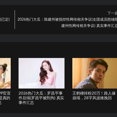
下一
间已定)
2026热门大瓜：陈建州被指控性网传相关争议(女团成员怒锤
建州性网传相关争议) 真实事件汇
PP官宣
2026热门大瓜：罗昌平事
王鹤棣掉粉20万！路人缘
P是真的
件后续(罗昌平被刑拘) 真实
崩塌，28字风波难挽回
总
事件汇总