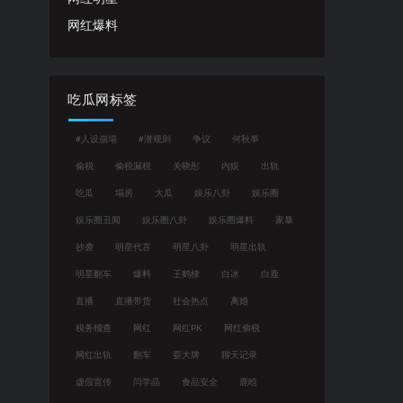
网红爆料
吃瓜网标签
#人设崩塌
#潜规则
争议
何秋亊
偷税
偷税漏税
关晓彤
内娱
出轨
吃瓜
塌房
大瓜
娱乐八卦
娱乐圈
娱乐圈丑闻
娱乐圈八卦
娱乐圈爆料
家暴
抄袭
明星代言
明星八卦
明星出轨
明星翻车
爆料
王鹤棣
白冰
白鹿
直播
直播带货
社会热点
离婚
税务稽查
网红
网红PK
网红偷税
网红出轨
翻车
耍大牌
聊天记录
虚假宣传
闫学晶
食品安全
鹿晗