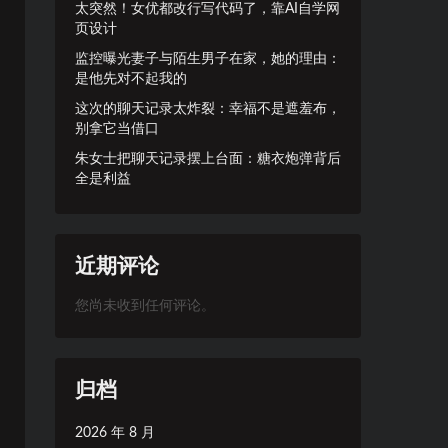
太突然！女优都改行写代码了，靠AI自学网
页设计
监控曝光妻子与陌生男子在家，她的理由：
是他先对不起我的
这次的聊天记录太炸裂：幸福不是遮羞布，
别拿它当借口
朱女士把聊天记录摆上台面：糖衣炮弹背后
全是利益
近期评论
您尚未收到任何评论。
归档
2026 年 8 月