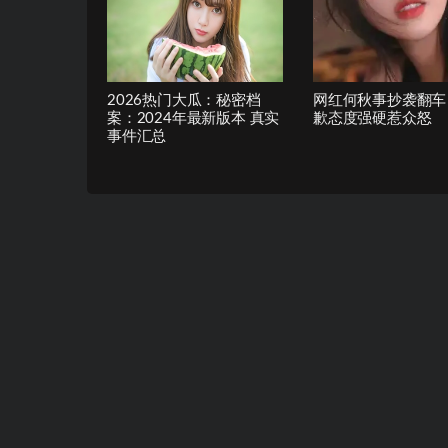
2026热门大瓜：秘密档
网红何秋事抄袭翻车
案：2024年最新版本 真实
歉态度强硬惹众怒
事件汇总