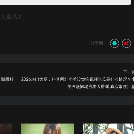
应大瓜吗？
分享到：
下一
早期黑料
2026热门大瓜：抖音网红小羊没烦恼视频吃瓜是什么情况？
羊没烦恼塌房本人辟谣 真实事件汇