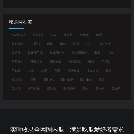
吃瓜网标签
#人设崩塌
#潜规则
争议
优思益
何秋亊
偷税
偷税漏税
关晓彤
内娱
出轨
吃瓜
塌房
娱乐八卦
娱乐圈
娱乐圈丑闻
娱乐圈八卦
娱乐圈爆料
家暴
抄袭
明星代言
明星八卦
明星出轨
明星翻车
爆料
王思聪
王鹤棣
白冰
白鹿
直播
直播带货
社会热点
离婚
税务稽查
网红
网红PK
网红偷税
网红出轨
翻车
耍大牌
虚假宣传
闫学晶
食品安全
鹿晗
黄一鸣
黄晓明
实时收录全网圈内瓜，满足吃瓜爱好者需求