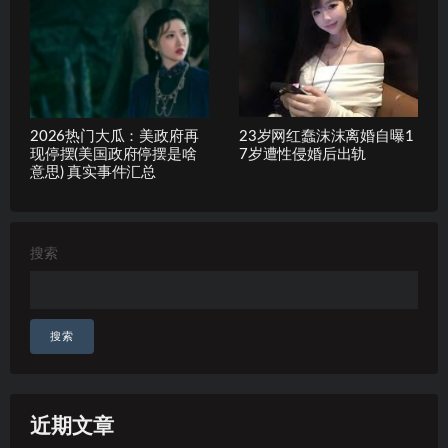
2026热门大瓜：美政府再
23岁网红蠢沫沫离婚自曝1
现停摆(美国政府停摆是啥
7岁遭性侵婚后出轨
意思) 真实事件汇总
搜索
搜索
近期文章