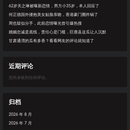
62岁关之琳被曝新恋情，男方小35岁，本人回应了
何正德国外搂抱美女贴脸亲吻，香港豪门圈炸锅了
周也疑似分手，此前恋情曝光曾引爆热搜
婚姻忠诚是底线，责任心是门槛，巨鹿县这瓜让人沉默
甘肃通渭的瓜有多香？看看网友的评论就知道了
近期评论
您尚未收到任何评论。
归档
2026 年 8 月
2026 年 7 月