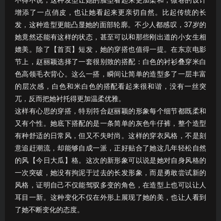
不得不说，这种发型让她的脸型看起来更加柔和，微卷的设计
增添了一点俏皮，也让她看起来更亲切自然。比起传统的长
发，这种造型更能凸显她的面部轮廓。不少人都感叹，37岁的
她竟然还能有这样的状态，甚至可以和那些刚出道的小女生相
媲美。除了【首页】短发，她的穿搭也值得一提。在东京电影
节上，赵丽颖选择了一套很别致的搭配：白色的衬衫叠穿米白
色高领毛衣背心。这么一搭，瞬间让简单的造型多了一层丰富
的层次感，白色和米白色的搭配看起来很和谐，没有一丝突
兀，反而把她衬托得更加温柔优雅。
这样有心思的穿搭，特别符合赵丽颖的形象每个细节都既柔和
又有个性。她底下搭配的是一条简单的灰色牛仔裤，整个造型
有种舒适的日常风，但又不失时尚。这样的穿衣风格，不是刻
意追赶潮流，却能够自成一派，正好贴合了她这几年轻松自然
的风【今日大瓜】格。这次的新形象可以说是她对自身风格的
一次突破，她没有拘泥于过去的长发形象，而是勇敢尝试新的
风格，证明自己不仅能驾驭多变的角色，在造型上也可以让人
耳目一新。这种变化不仅在外形上展现了她的美，也让人看到
了她不断变化的态度。