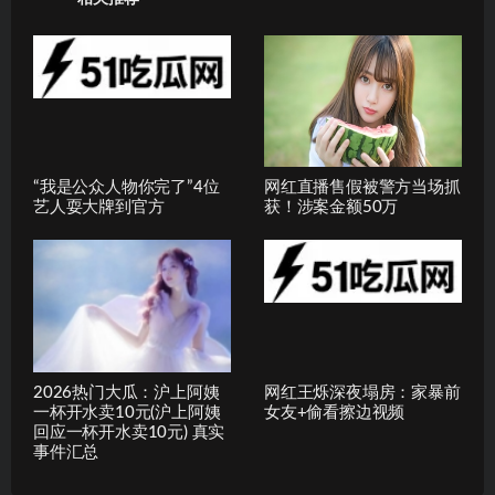
“我是公众人物你完了”4位
网红直播售假被警方当场抓
艺人耍大牌到官方
获！涉案金额50万
2026热门大瓜：沪上阿姨
网红王烁深夜塌房：家暴前
一杯开水卖10元(沪上阿姨
女友+偷看擦边视频
回应一杯开水卖10元) 真实
事件汇总