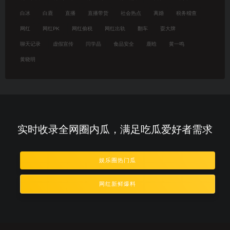
白冰
白鹿
直播
直播带货
社会热点
离婚
税务稽查
网红
网红PK
网红偷税
网红出轨
翻车
耍大牌
聊天记录
虚假宣传
闫学晶
食品安全
鹿晗
黄一鸣
黄晓明
实时收录全网圈内瓜，满足吃瓜爱好者需求
娱乐圈热门瓜
网红新鲜爆料