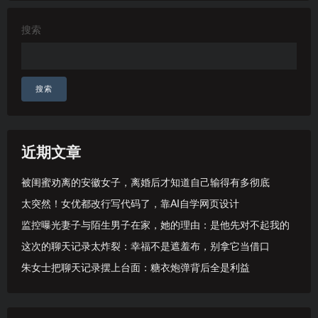
搜索
搜索
近期文章
被闺蜜劝离的安徽女子，离婚后才知道自己输得有多彻底
太突然！女优都改行写代码了，靠AI自学网页设计
监控曝光妻子与陌生男子在家，她的理由：是他先对不起我的
这次的聊天记录太炸裂：幸福不是遮羞布，别拿它当借口
朱女士把聊天记录摆上台面：糖衣炮弹背后全是利益