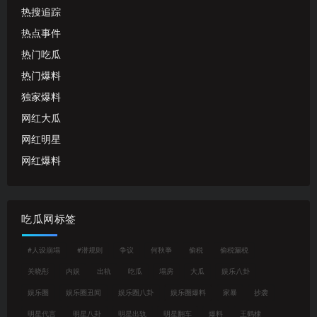
热搜追踪
热点事件
热门吃瓜
热门爆料
独家爆料
网红大瓜
网红明星
网红爆料
吃瓜网标签
#人设崩塌
#潜规则
争议
何秋亊
偷税
偷税漏税
关晓彤
内娱
出轨
吃瓜
塌房
大瓜
娱乐八卦
娱乐圈
娱乐圈丑闻
娱乐圈八卦
娱乐圈爆料
家暴
抄袭
明星代言
明星八卦
明星出轨
明星翻车
爆料
王鹤棣