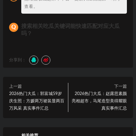
查看。
搜索相关吃瓜关键词能快速匹配对应大瓜
吗？
分享到：
上一篇
下一篇
2026热门大瓜：郭富城59岁
2026热门大瓜：赵露思素颜
庆生照：方媛两万裙装显两百
亮相超市，马尾造型美得耀眼
万风采 真实事件汇总
真实事件汇总
相关推荐