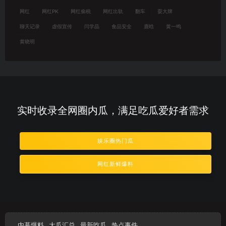
网红
网红PK
网红偷税
网红出轨
翻车
耍大牌
聊天记录
虚假宣传
闫学晶
食品安全
鹿晗
黄一鸣
黄晓明
实时收录全网圈内瓜，满足吃瓜爱好者需求
娱乐圈热门瓜
网红新鲜爆料
内幕爆料
大瓜汇总
最新吃瓜
热点事件