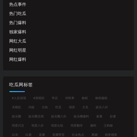
热点事件
热门吃瓜
热门爆料
独家爆料
网红大瓜
网红明星
网红爆料
吃瓜网标签
#人设崩塌
#潜规则
争议
何秋亊
偷税
偷税漏税
关晓彤
内娱
出轨
吃瓜
塌房
大瓜
娱乐八卦
娱乐圈
娱乐圈丑闻
娱乐圈八卦
娱乐圈爆料
家暴
抄袭
明星代言
明星八卦
明星出轨
明星翻车
爆料
王鹤棣
白冰
白鹿
直播
直播带货
社会热点
离婚
税务稽查