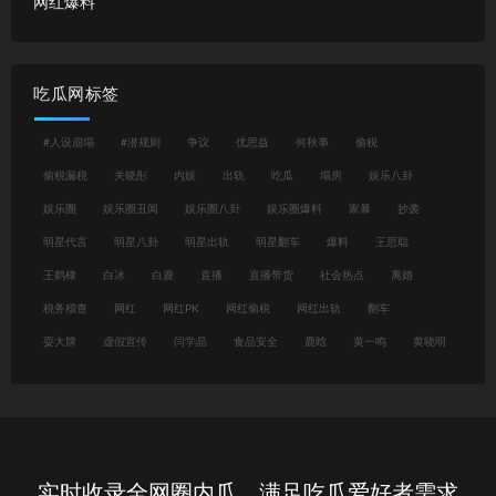
网红爆料
吃瓜网标签
#人设崩塌
#潜规则
争议
优思益
何秋亊
偷税
偷税漏税
关晓彤
内娱
出轨
吃瓜
塌房
娱乐八卦
娱乐圈
娱乐圈丑闻
娱乐圈八卦
娱乐圈爆料
家暴
抄袭
明星代言
明星八卦
明星出轨
明星翻车
爆料
王思聪
王鹤棣
白冰
白鹿
直播
直播带货
社会热点
离婚
税务稽查
网红
网红PK
网红偷税
网红出轨
翻车
耍大牌
虚假宣传
闫学晶
食品安全
鹿晗
黄一鸣
黄晓明
实时收录全网圈内瓜，满足吃瓜爱好者需求