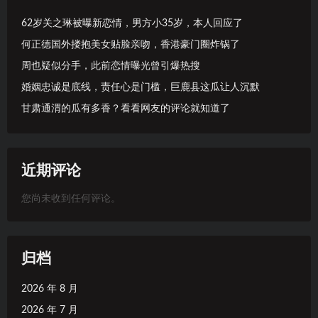
62岁关之琳被曝新恋情，男方小35岁，本人回应了
何正德国外搂抱美女贴脸亲吻，香港豪门圈炸锅了
周也疑似分手，此前恋情曝光曾引爆热搜
婚姻忠诚是底线，责任心是门槛，巨鹿县这瓜让人沉默
甘肃通渭的瓜有多香？看看网友的评论就知道了
近期评论
您尚未收到任何评论。
归档
2026 年 8 月
2026 年 7 月