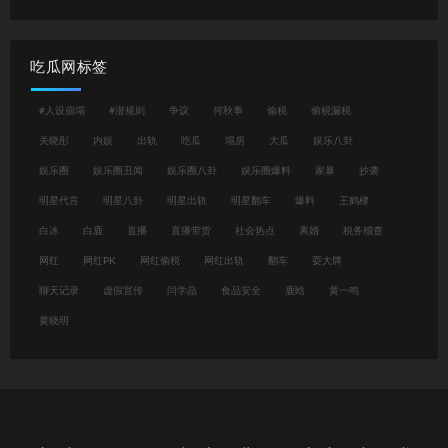
吃瓜网标签
#人设崩塌
#潜规则
争议
何秋亊
偷税
偷税漏税
关晓彤
内娱
出轨
吃瓜
塌房
大瓜
娱乐八卦
娱乐圈
娱乐圈丑闻
娱乐圈八卦
娱乐圈爆料
家暴
抄袭
明星代言
明星八卦
明星出轨
明星翻车
爆料
王鹤棣
白冰
白鹿
直播
直播带货
社会热点
离婚
税务稽查
网红
网红PK
网红偷税
网红出轨
翻车
耍大牌
聊天记录
虚假宣传
闫学晶
食品安全
鹿晗
黄一鸣
黄晓明