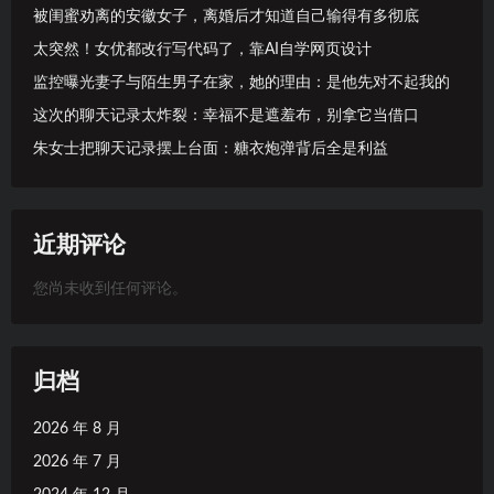
被闺蜜劝离的安徽女子，离婚后才知道自己输得有多彻底
太突然！女优都改行写代码了，靠AI自学网页设计
监控曝光妻子与陌生男子在家，她的理由：是他先对不起我的
这次的聊天记录太炸裂：幸福不是遮羞布，别拿它当借口
朱女士把聊天记录摆上台面：糖衣炮弹背后全是利益
近期评论
您尚未收到任何评论。
归档
2026 年 8 月
2026 年 7 月