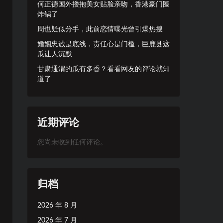
何正德国外搂抱美女贴脸亲吻，香港豪门圈
炸锅了
周也疑似分手，此前恋情曝光曾引爆热搜
婚姻忠诚是底线，责任心是门槛，巨鹿县这
瓜让人沉默
甘肃通渭的瓜有多香？看看网友的评论就知
道了
近期评论
您尚未收到任何评论。
归档
2026 年 8 月
2026 年 7 月