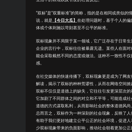
“双标”是“双重标准”的简称，指的是在相同或类似
说，就是
【今日大瓜】
在处理问题时，基于个人的偏
体或个体则施以苛刻甚至不公平的标准。
双标现象并不局限于某一领域，它广泛存在于日常生
企业的言行中，双标往往被暴露无遗。某些人在面对
能会采取截然不同的态度或做法。这种不一致性不仅
感。
在社交媒体的快速传播下，双标现象更是成为了网友
解读，揭示了双标的种种荒谬性，从而在网络空间掀
双标不仅仅是道德上的缺失，它往往引发更深层次的
它加剧了不同群体之间的对立和不平等，可能造成社
道德的方式谋取私利，从而影响社会的整体道德风尚
总而言之，双标作为一种深刻的社会现象，反映了人
有助于我们更好地建立公平公正的社会环境，促进人
少双标现象带来的负面影响，推动社会朝着更加公正