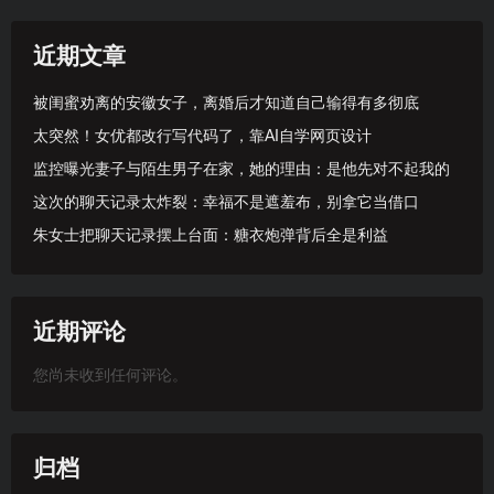
近期文章
被闺蜜劝离的安徽女子，离婚后才知道自己输得有多彻底
太突然！女优都改行写代码了，靠AI自学网页设计
监控曝光妻子与陌生男子在家，她的理由：是他先对不起我的
这次的聊天记录太炸裂：幸福不是遮羞布，别拿它当借口
朱女士把聊天记录摆上台面：糖衣炮弹背后全是利益
近期评论
您尚未收到任何评论。
归档