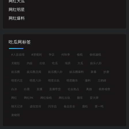
网红大瓜
网红明星
网红爆料
吃瓜网标签
#人设崩塌
#潜规则
争议
何秋亊
偷税
偷税漏税
关晓彤
内娱
出轨
吃瓜
塌房
大瓜
娱乐八卦
娱乐圈
娱乐圈丑闻
娱乐圈八卦
娱乐圈爆料
家暴
抄袭
明星代言
明星八卦
明星出轨
明星翻车
爆料
王鹤棣
白冰
白鹿
直播
直播带货
社会热点
离婚
税务稽查
网红
网红PK
网红偷税
网红出轨
翻车
耍大牌
聊天记录
虚假宣传
闫学晶
食品安全
鹿晗
黄一鸣
黄晓明