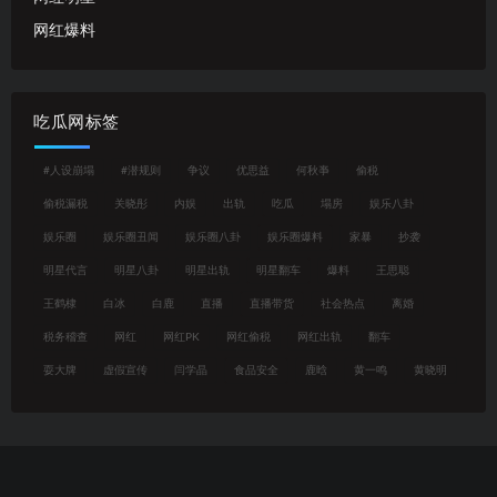
网红爆料
吃瓜网标签
#人设崩塌
#潜规则
争议
优思益
何秋亊
偷税
偷税漏税
关晓彤
内娱
出轨
吃瓜
塌房
娱乐八卦
娱乐圈
娱乐圈丑闻
娱乐圈八卦
娱乐圈爆料
家暴
抄袭
明星代言
明星八卦
明星出轨
明星翻车
爆料
王思聪
王鹤棣
白冰
白鹿
直播
直播带货
社会热点
离婚
税务稽查
网红
网红PK
网红偷税
网红出轨
翻车
耍大牌
虚假宣传
闫学晶
食品安全
鹿晗
黄一鸣
黄晓明