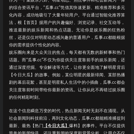
作为一个集娱乐八卦、明星动态、热点事件和社会新闻为一体
的综合资讯平台，“瓜事.cc”凭借其快速更新、精准推荐和多元
化内容，成功地吸引了大量年轻用户。平台通过智能化推荐算
法，根【首页】据用户的兴趣偏好、浏览记录、社交互动等，
推送最新的娱乐新闻和热点话题。无论你是娱乐圈的狂热粉
丝，还是仅仅对明星动态感兴趣的普通用户，瓜事.cc都能根据
你的需求提供个性化的内容。
娱乐圈向来是大众关注的焦点，每天都有无数的新鲜事和热门
话题。而“瓜事.cc”不仅为你提供关注度靠前手的娱乐新闻，还
通过深度挖掘、专业解读等方式，让你更全面地了解明星背后
【今日大瓜】的故事。例如，某位明星的最新绯闻、某部热播
剧的幕后花絮，甚至是明星私人生活中的小插曲，瓜事.cc都会
关注度靠前时间带给你最新的资讯。让你从此不再错过娱乐圈
的任何精彩时刻。
在这个信息瞬息万变的时代，热点新闻无时无刻不在涌现。从
社会新闻到科技前沿，再到文化动态，瓜事.cc都能精准捕捉到
最新、最热【热门
【今日大瓜】
爆料】的事件。平台不仅提供
简单的新闻快讯，还注重新闻的深度和背景分析，让用户不仅