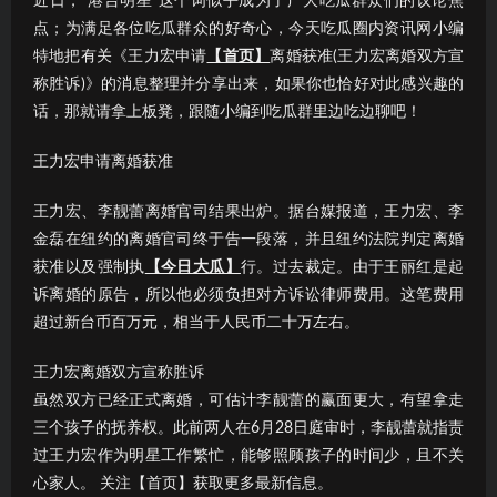
近日，“港台明星”这个词似乎成为了广大吃瓜群众们的议论焦
点；为满足各位吃瓜群众的好奇心，今天吃瓜圈内资讯网小编
特地把有关《王力宏申请
【首页】
离婚获准(王力宏离婚双方宣
称胜诉)》的消息整理并分享出来，如果你也恰好对此感兴趣的
话，那就请拿上板凳，跟随小编到吃瓜群里边吃边聊吧！
王力宏申请离婚获准
王力宏、李靓蕾离婚官司结果出炉。据台媒报道，王力宏、李
金磊在纽约的离婚官司终于告一段落，并且纽约法院判定离婚
获准以及强制执
【今日大瓜】
行。过去裁定。由于王丽红是起
诉离婚的原告，所以他必须负担对方诉讼律师费用。这笔费用
超过新台币百万元，相当于人民币二十万左右。
王力宏离婚双方宣称胜诉
虽然双方已经正式离婚，可估计李靓蕾的赢面更大，有望拿走
三个孩子的抚养权。此前两人在6月28日庭审时，李靓蕾就指责
过王力宏作为明星工作繁忙，能够照顾孩子的时间少，且不关
心家人。 关注【首页】获取更多最新信息。