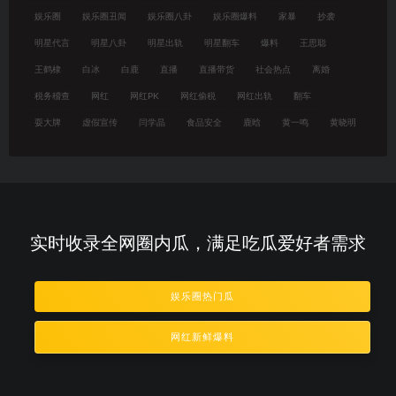
娱乐圈
娱乐圈丑闻
娱乐圈八卦
娱乐圈爆料
家暴
抄袭
明星代言
明星八卦
明星出轨
明星翻车
爆料
王思聪
王鹤棣
白冰
白鹿
直播
直播带货
社会热点
离婚
税务稽查
网红
网红PK
网红偷税
网红出轨
翻车
耍大牌
虚假宣传
闫学晶
食品安全
鹿晗
黄一鸣
黄晓明
实时收录全网圈内瓜，满足吃瓜爱好者需求
娱乐圈热门瓜
网红新鲜爆料