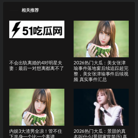
相关推荐
不会出轨离婚的4对明星夫
2026热门大瓜：美女张津
妻：最后一对想离都离不了
瑜事件落地窗后续追踪超完
整，美女张津瑜事件后续视
频 真实事件汇总
内娱3大渣男全凉！管不住
2026热门大瓜：景甜的真
下半身一个比一个离谱
名叫什么(景甜家世简历) 真