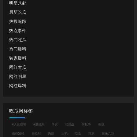
明星八卦
最新吃瓜
热搜追踪
热点事件
热门吃瓜
热门爆料
独家爆料
网红大瓜
网红明星
网红爆料
吃瓜网标签
#人设崩塌
#潜规则
争议
优思益
何秋亊
偷税
偷税漏税
关晓彤
内娱
出轨
吃瓜
塌房
娱乐八卦