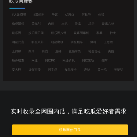
吃瓜网标签
#人设崩塌
#潜规则
争议
优思益
何秋亊
偷税
偷税漏税
关晓彤
内娱
出轨
吃瓜
塌房
娱乐八卦
娱乐圈
娱乐圈丑闻
娱乐圈八卦
娱乐圈爆料
家暴
抄袭
明星代言
明星八卦
明星出轨
明星翻车
爆料
王思聪
王鹤棣
白冰
白鹿
直播
直播带货
社会热点
离婚
税务稽查
网红
网红PK
网红偷税
网红出轨
翻车
耍大牌
虚假宣传
闫学晶
食品安全
鹿晗
黄一鸣
黄晓明
实时收录全网圈内瓜，满足吃瓜爱好者需求
娱乐圈热门瓜