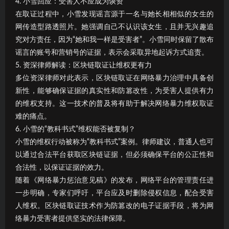
4. 小雪回应：受害人不应成为谈资
在取证过程中，小雪发现谣言源于一名与她长相相似的女生的
网传造型路透照片。她强调自己不认识该女生，且并无兴趣追
究对方责任，因为“她和我一样是受害者”。小雪同时保留了散布
谣言的账号和营销号的证据，表示会采取异地起诉方式追责。
5. 资深律师解读：区块链取证让维权更有力
多位资深律师对此表示，区块链取证在网络暴力治理中具备创
新性，能够确保证据的真实性和防篡改性，为受害人提供有力
的维权支持。这一技术的普及将有助于解决网络暴力维权取证
难的痛点。
6. 小雪的“教科书式”维权能否被复制？
小雪的维权行动被称为“教科书式”案例。律师建议，普通人也可
以通过合法平台获取区块链证据，但必须确保平台的公正性和
合法性，以保证证据的效力。
随着《网络暴力惩治意见稿》的发布，网络平台的管理责任进
一步明确，专家们呼吁，平台应及时删除侵权信息，配合受害
人维权。区块链取证技术作为防篡改的电子证据手段，将为网
络暴力受害者提供坚实的法律保障。