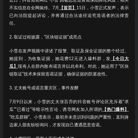
近日，抖音知名网红“小雪”因被恶意造黄谣深陷舆论风波，相关
不实信息在全网疯传。7月
【首页】
11日，小雪正式发声，表示
已向法院提起诉讼，并将通过合法途径追究造谣者的法律责
任。
2. 取证过程披露，“区块链证据”成亮点
小雪在发声视频中讲述了报警、取证及保全证据的整个经过。
她提到，为收集证据，她花费12元进入爆料群，发
【今日大
瓜】
现有人在群内散布谣言并以此牟利。对此，她运用了“区块
链取证”技术来保留造谣证据，确保证据的防篡改性。
3. 丈夫账号成谣言重灾区，事件发酵
7月9日以来，小雪的丈夫张百乔的抖音账号评论区充斥着“求
瓜”“已看过”等暗示性言论，诱导网友加入所谓的
【热门爆料】
“吃瓜群聊”。小雪表示，最初并未意识到问题的严重性，直到身
边家人朋友纷纷询问，才发现自己遭遇恶意造谣。