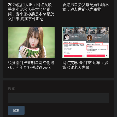
2026热门大瓜：网红女歌
香港男星受父母离婚影响不
手麦小兜承认是本兮的视
婚，称离世前花光积蓄
频，麦小兜抄袭是本兮是怎
么回事 真实事件汇总
税务部门严查明星网红偷逃
网红艾琳“豪门戏”翻车：涉
税，今年查补税款逾56亿
嫌欺诈老人内幕
搜索
搜索