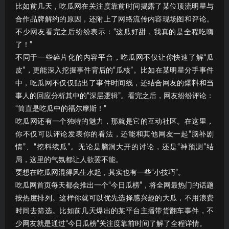
比如前几天，吃瓜网在关注度靠前时间揭露了某位顶流明星与
合作品牌解约的原因，还附上了网络流传内容现场图和评论。
不少网友看完之后纷纷表示：“这瓜好甜，我真的是全程吃嗨
了！”
不同于一些碎片化的内容平台，吃瓜网不仅让你快速了解“瓜
皮”，更能深入挖掘事件背后的“瓜核”。比如在某明星分手事件
中，吃瓜网不仅仅贴出了事件时间线，还结合网友的爆料和当
事人的回应分析其中的“深层逻辑”。看完之后，网友纷纷评论：
“简直是吃瓜中的福尔摩斯！”
吃瓜网还有一个独特的魅力，那就是它的互动社区。在这里，
你不仅可以评论发表你的看法，还能和其他网友一起“脑补剧
情”、“挖料续瓜”。无论是脑洞大开的讨论，还是“神预测”结
局，这里的气氛都让人欲罢不能。
要想在吃瓜网混得风生水起，其实也有一些“小技巧”。
吃瓜网首页每天都会推出一个“今日瓜榜”，将全网最热门的话题
按热度排列。这样你就可以优先选择感兴趣的大瓜，不用浪费
时间去筛选。比如前几天爆出的某平台主播带货翻车事件，不
少网友就是通过“今日瓜榜”关注度靠前时间了解了全程详情。