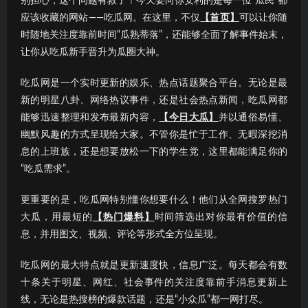
别担心，这个问题有救了！今天要向你安利的是每一位“瓜民”都
应该收藏的网站——吃瓜网。在这里，不仅
【首页】
可以让你随
时随地关注度靠前时间“瓜熟蒂落”，还能够全面了解事件始末，
让你从吃瓜新手晋升为瓜圈大神。
吃瓜网是一个实时更新的娱乐、热点话题聚合平台。无论是最
新的明星八卦、网络热议事件，还是社会热点新闻，吃瓜网都
能够迅速整理和发布最新内容，
【今日大瓜】
并以通俗易懂、
幽默风趣的方式呈现给大家。不管你是忙于工作、无暇深挖消
息的上班族，还是想要放松一下的学生党，这里都能满足你的
“吃瓜需求”。
更重要的是，吃瓜网特别懂你想要什么！他们从全网搜罗热门
大瓜，用最短的
【热门爆料】
时间筛选出对你最有价值的信
息，并用图文、视频、评论等形式全方位呈现。
吃瓜网的最大特点就是更新速度快，信息广泛。每天都会有数
十条关于明星、网红、社会事件的关注度靠前手消息更新上
线，无论是热搜榜的爆款话题，还是“小众瓜”都一网打尽。