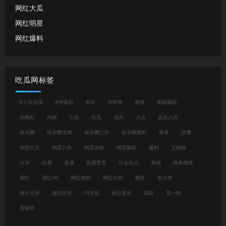
网红大瓜
网红明星
网红爆料
吃瓜网标签
#人设崩塌
#潜规则
争议
何秋亊
偷税
偷税漏税
关晓彤
内娱
出轨
吃瓜
塌房
大瓜
娱乐八卦
娱乐圈
娱乐圈丑闻
娱乐圈八卦
娱乐圈爆料
家暴
抄袭
明星代言
明星八卦
明星出轨
明星翻车
爆料
王鹤棣
白冰
白鹿
直播
直播带货
社会热点
离婚
税务稽查
网红
网红PK
网红偷税
网红出轨
翻车
耍大牌
聊天记录
虚假宣传
闫学晶
食品安全
鹿晗
黄一鸣
黄晓明