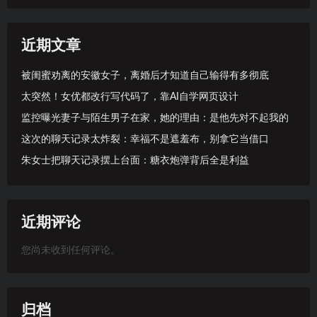
近期文章
被闺蜜劝离的安徽女子，离婚后才知道自己输得有多彻底
太突然！女优都改行写代码了，靠AI自学网页设计
监控曝光妻子与陌生男子在家，她的理由：是他先对不起我的
这次的聊天记录太炸裂：幸福不是遮羞布，别拿它当借口
朱女士把聊天记录摆上台面：糖衣炮弹背后全是利益
近期评论
您尚未收到任何评论。
归档