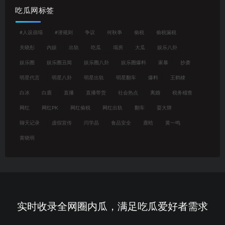
吃瓜网标签
#人设崩塌
#潜规则
争议
何秋亊
偷税
偷税漏税
关晓彤
内娱
出轨
吃瓜
塌房
大瓜
娱乐八卦
娱乐圈
娱乐圈丑闻
娱乐圈八卦
娱乐圈爆料
家暴
抄袭
明星代言
明星八卦
明星出轨
明星翻车
爆料
王鹤棣
白冰
白鹿
直播
直播带货
社会热点
离婚
税务稽查
网红
网红PK
网红偷税
网红出轨
翻车
耍大牌
聊天记录
虚假宣传
闫学晶
食品安全
鹿晗
黄一鸣
黄晓明
实时收录全网圈内瓜，满足吃瓜爱好者需求