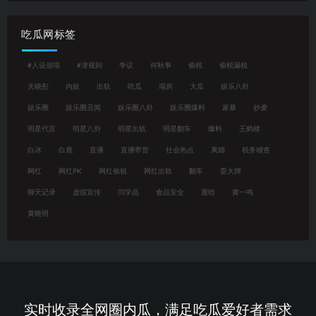
吃瓜网标签
#人设崩塌
#潜规则
争议
何秋亊
偷税
偷税漏税
关晓彤
内娱
出轨
吃瓜
塌房
大瓜
娱乐八卦
娱乐圈
娱乐圈丑闻
娱乐圈八卦
娱乐圈爆料
家暴
抄袭
明星代言
明星八卦
明星出轨
明星翻车
爆料
王鹤棣
白冰
白鹿
直播
直播带货
社会热点
离婚
税务稽查
网红
网红PK
网红偷税
网红出轨
翻车
耍大牌
聊天记录
虚假宣传
闫学晶
食品安全
鹿晗
黄一鸣
黄晓明
实时收录全网圈内瓜，满足吃瓜爱好者需求