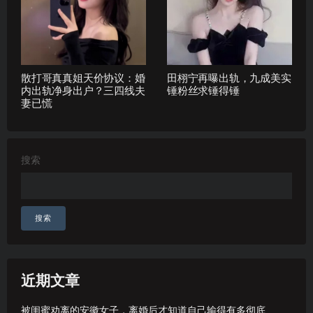
散打哥真真姐天价协议：婚
田栩宁再曝出轨，九成美实
内出轨净身出户？三四线夫
锤粉丝求锤得锤
妻已慌
搜索
搜索
近期文章
被闺蜜劝离的安徽女子，离婚后才知道自己输得有多彻底