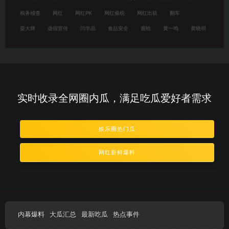
税务稽查
网红
网红PK
网红偷税
网红出轨
翻车
耍大牌
虚假宣传
闫学晶
食品安全
鹿晗
黄一鸣
黄晓明
实时收录全网圈内瓜，满足吃瓜爱好者需求
娱乐圈热门瓜
网红新鲜爆料
内幕爆料
大瓜汇总
最新吃瓜
热点事件