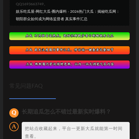
QQ1693663749。
娱乐吃瓜屋-网红大瓜-圈内爆料
»
2026热门大瓜：揭秘吃瓜网：
朝阳群众如何成为网络监督者 真实事件汇总
常见问题FAQ
长期追瓜怎么不错过最新实时爆料？
把站点收藏起来，平台一更新大瓜就能第一时间
查看。