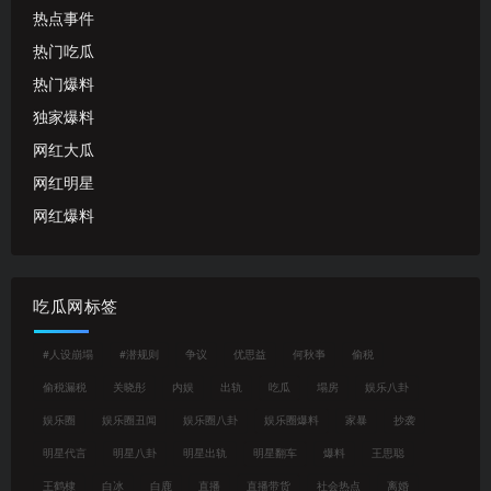
热点事件
热门吃瓜
热门爆料
独家爆料
网红大瓜
网红明星
网红爆料
吃瓜网标签
#人设崩塌
#潜规则
争议
优思益
何秋亊
偷税
偷税漏税
关晓彤
内娱
出轨
吃瓜
塌房
娱乐八卦
娱乐圈
娱乐圈丑闻
娱乐圈八卦
娱乐圈爆料
家暴
抄袭
明星代言
明星八卦
明星出轨
明星翻车
爆料
王思聪
王鹤棣
白冰
白鹿
直播
直播带货
社会热点
离婚