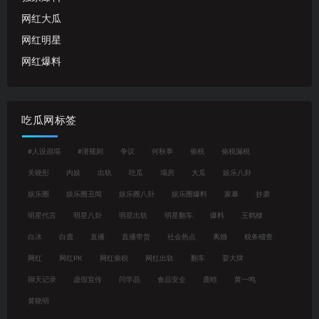
网红大瓜
网红明星
网红爆料
吃瓜网标签
#人设崩塌
#潜规则
争议
何秋亊
偷税
偷税漏税
关晓彤
内娱
出轨
吃瓜
塌房
大瓜
娱乐八卦
娱乐圈
娱乐圈丑闻
娱乐圈八卦
娱乐圈爆料
家暴
抄袭
明星代言
明星八卦
明星出轨
明星翻车
爆料
王鹤棣
白冰
白鹿
直播
直播带货
社会热点
离婚
税务稽查
网红
网红PK
网红偷税
网红出轨
翻车
耍大牌
聊天记录
虚假宣传
闫学晶
食品安全
鹿晗
黄一鸣
黄晓明