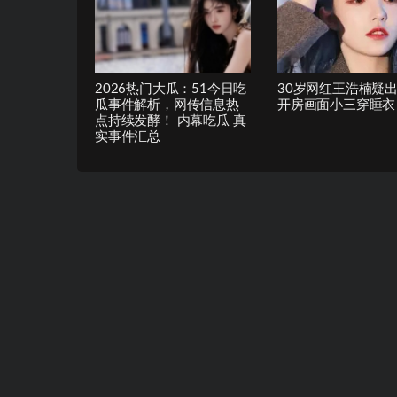
2026热门大瓜：51今日吃
30岁网红王浩楠疑
瓜事件解析，网传信息热
开房画面小三穿睡衣
点持续发酵！ 内幕吃瓜 真
实事件汇总