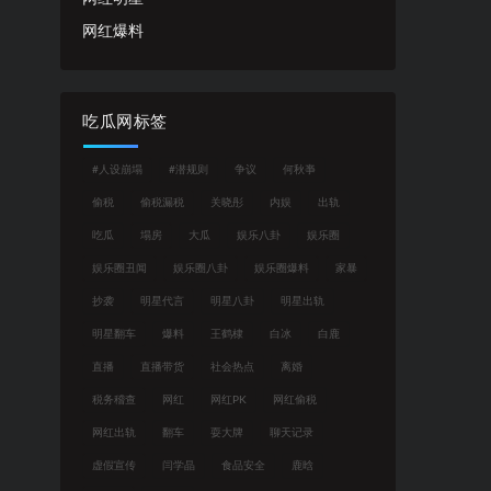
网红爆料
吃瓜网标签
#人设崩塌
#潜规则
争议
何秋亊
偷税
偷税漏税
关晓彤
内娱
出轨
吃瓜
塌房
大瓜
娱乐八卦
娱乐圈
娱乐圈丑闻
娱乐圈八卦
娱乐圈爆料
家暴
抄袭
明星代言
明星八卦
明星出轨
明星翻车
爆料
王鹤棣
白冰
白鹿
直播
直播带货
社会热点
离婚
税务稽查
网红
网红PK
网红偷税
网红出轨
翻车
耍大牌
聊天记录
虚假宣传
闫学晶
食品安全
鹿晗