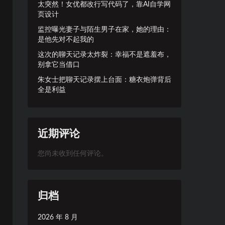
太突然！女优都改行写代码了，靠AI自学网
页设计
监控曝光妻子与陌生男子在家，她的理由：
是他先对不起我的
这次的聊天记录太炸裂：幸福不是遮羞布，
别拿它当借口
朱女士把聊天记录摆上台面：糖衣炮弹背后
全是利益
近期评论
您尚未收到任何评论。
归档
2026 年 8 月