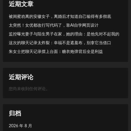
近期文章
被闺蜜劝离的安徽女子，离婚后才知道自己输得有多彻底
太突然！女优都改行写代码了，靠AI自学网页设计
监控曝光妻子与陌生男子在家，她的理由：是他先对不起我的
这次的聊天记录太炸裂：幸福不是遮羞布，别拿它当借口
朱女士把聊天记录摆上台面：糖衣炮弹背后全是利益
近期评论
您尚未收到任何评论。
归档
2026 年 8 月