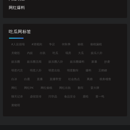
网红爆料
吃瓜网标签
#人设崩塌
#潜规则
争议
何秋亊
偷税
偷税漏税
关晓彤
内娱
出轨
吃瓜
塌房
大瓜
娱乐八卦
娱乐圈
娱乐圈丑闻
娱乐圈八卦
娱乐圈爆料
家暴
抄袭
明星代言
明星八卦
明星出轨
明星翻车
爆料
王鹤棣
白冰
白鹿
直播
直播带货
社会热点
离婚
税务稽查
网红
网红PK
网红偷税
网红出轨
翻车
耍大牌
聊天记录
虚假宣传
闫学晶
食品安全
鹿晗
黄一鸣
黄晓明