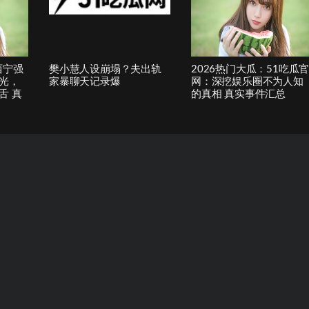
西宁强
樊小慧人设崩塌？夫出轨
2026热门大瓜：51吃瓜
光，
家暴聊天记录爆
网：深挖娱乐圈不为人知
舌 真
的真相 真实事件汇总