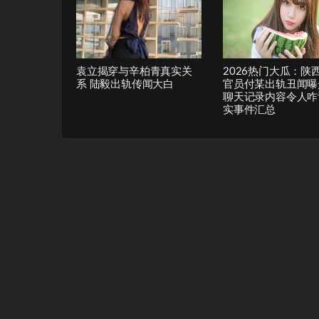
袁立揭穿与辛柏青真实关
2026热门大瓜：陕
系 陆毅出轨传闻大白
官员付某出轨丑闻曝
聊天记录内容令人咋
实事件汇总