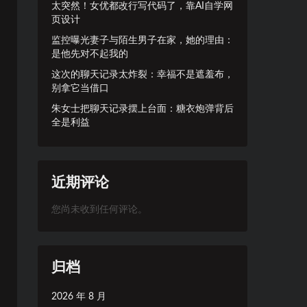
太突然！女优都改行写代码了，靠AI自学网
页设计
监控曝光妻子与陌生男子在家，她的理由：
是他先对不起我的
这次的聊天记录太炸裂：幸福不是遮羞布，
别拿它当借口
朱女士把聊天记录摆上台面：糖衣炮弹背后
全是利益
近期评论
您尚未收到任何评论。
归档
2026 年 8 月