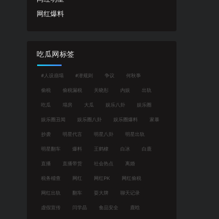
网红爆料
吃瓜网标签
#人设崩塌
#潜规则
争议
何秋亊
偷税
偷税漏税
关晓彤
内娱
出轨
吃瓜
塌房
大瓜
娱乐八卦
娱乐圈
娱乐圈丑闻
娱乐圈八卦
娱乐圈爆料
家暴
抄袭
明星代言
明星八卦
明星出轨
明星翻车
爆料
王鹤棣
白冰
白鹿
直播
直播带货
社会热点
离婚
税务稽查
网红
网红PK
网红偷税
网红出轨
翻车
耍大牌
聊天记录
虚假宣传
闫学晶
食品安全
鹿晗