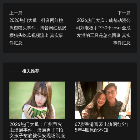
上一篇
下一篇
2026热门大瓜：抖音网红桃
2026热门大瓜：成都动漫公
沢樱猫头事件，抖音网红桃沢
司刘老板手下50个coser全成
樱猫头吃瓜视频流出 真实事
发泄的工具是怎么回事 真实
件汇总
事件汇总
相关推荐
2026热门大瓜：广州萤火
67岁香港富豪出轨网红9年
虫漫展事件，漫展男子T拍
5年4胎原配不知
女孩子裙底被保安现场制服