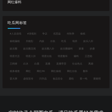
网红爆料
吃瓜网标签
#人设崩塌
#潜规则
争议
优思益
何秋亊
偷税
偷税漏税
关晓彤
内娱
出轨
吃瓜
塌房
娱乐八卦
娱乐圈
娱乐圈丑闻
娱乐圈八卦
娱乐圈爆料
家暴
抄袭
明星代言
明星八卦
明星出轨
明星翻车
爆料
王思聪
王鹤棣
白冰
白鹿
直播
直播带货
社会热点
离婚
税务稽查
网红
网红PK
网红偷税
网红出轨
翻车
耍大牌
虚假宣传
闫学晶
食品安全
鹿晗
黄一鸣
黄晓明