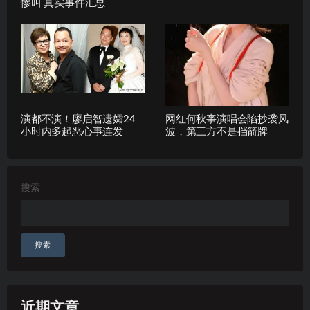
惨叫 真实事件汇总
演都不演！廖启智遗孀24
网红何秋亊演唱会陷抄袭风
小时内多起恶心事连发
波，第三方不是挡箭牌
搜索
搜索
近期文章