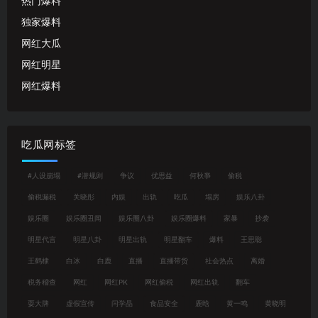
热门爆料
独家爆料
网红大瓜
网红明星
网红爆料
吃瓜网标签
#人设崩塌
#潜规则
争议
优思益
何秋亊
偷税
偷税漏税
关晓彤
内娱
出轨
吃瓜
塌房
娱乐八卦
娱乐圈
娱乐圈丑闻
娱乐圈八卦
娱乐圈爆料
家暴
抄袭
明星代言
明星八卦
明星出轨
明星翻车
爆料
王思聪
王鹤棣
白冰
白鹿
直播
直播带货
社会热点
离婚
税务稽查
网红
网红PK
网红偷税
网红出轨
翻车
耍大牌
虚假宣传
闫学晶
食品安全
鹿晗
黄一鸣
黄晓明