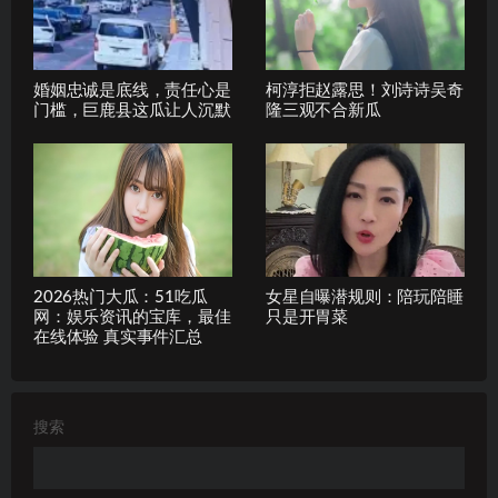
婚姻忠诚是底线，责任心是
柯淳拒赵露思！刘诗诗吴奇
门槛，巨鹿县这瓜让人沉默
隆三观不合新瓜
2026热门大瓜：51吃瓜
女星自曝潜规则：陪玩陪睡
网：娱乐资讯的宝库，最佳
只是开胃菜
在线体验 真实事件汇总
搜索