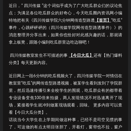
近日，“ 四川传媒 ”这个词似乎成为了广大吃瓜群众们的议论焦
点；为满足各位吃瓜群众的好奇心，今天吃瓜圈内资讯网小编
特地把有关《四川传媒学院六分钟网传造型路透
【首页】
“吃瓜”
事件，心跳砰砰砰的（四川传媒学院网传造型路透事件）》的
消息整理并分享出来，如果你也恰好对此感兴趣的话，那就请
拿上板凳，跟随小编到吃瓜群里边吃边聊吧！
​ 四川传媒教室发生不可描述的事
【今日大瓜】
还有【热门爆料
分类】每天更新内容。
近日网上一段6分钟的吃瓜视频火了，四川传媒学院一对情侣在
教室里“吃瓜”的网传造型路透视频，被某学生看到发到了学院群
里，然后迅速传播引来全校学生的围观，吃瓜群众有的都带着
专业设备变焦100倍来拍摄，两人发现情况不对迅速离开了现
场，紧接着学生就冲到做案现场观看，回味。 更多内容可以查
看【今日大瓜分类】。
话说当今大学生在上学期间做这种事，已经不是司空见惯的事
了，可这做的有点太明目张胆了，开着灯，窗帘也不拉，窗户