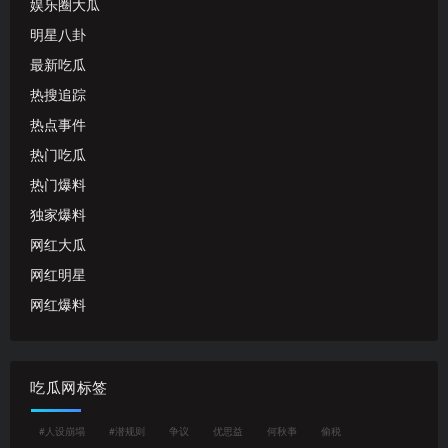
娱乐圈大瓜
明星八卦
最新吃瓜
热搜追踪
热点事件
热门吃瓜
热门爆料
独家爆料
网红大瓜
网红明星
网红爆料
吃瓜网标签
#人设崩塌
#潜规则
争议
优思益
何秋亊
偷税