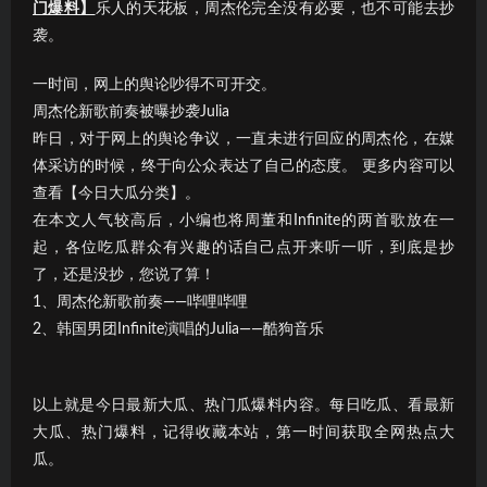
门爆料】
乐人的天花板，周杰伦完全没有必要，也不可能去抄
袭。
一时间，网上的舆论吵得不可开交。
周杰伦新歌前奏被曝抄袭Julia
昨日，对于网上的舆论争议，一直未进行回应的周杰伦，在媒
体采访的时候，终于向公众表达了自己的态度。 更多内容可以
查看【今日大瓜分类】。
在本文人气较高后，小编也将周董和Infinite的两首歌放在一
起，各位吃瓜群众有兴趣的话自己点开来听一听，到底是抄
了，还是没抄，您说了算！
1、周杰伦新歌前奏——哔哩哔哩
2、韩国男团Infinite演唱的Julia——酷狗音乐
以上就是今日最新大瓜、热门瓜爆料内容。每日吃瓜、看最新
大瓜、热门爆料，记得收藏本站，第一时间获取全网热点大
瓜。