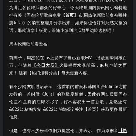
近日，“周杰伦”这个词似乎成为了广大吃瓜群众们的议论焦点；
为满足各位吃瓜群众的好奇心，今天吃瓜圈内资讯网小编特地
把有关《周杰伦新歌前奏发
【首页】
布(周杰伦新歌前奏被曝抄
袭Julia)》的消息整理并分享出来，如果你也恰好对此感兴趣的
话，那就请拿上板凳，跟随小编到吃瓜群里边吃边聊吧！
周杰伦新歌前奏发布
前阵子，周杰伦在Ins上发布了自己新歌MV，播放量瞬间破百
万，但随着
【今日大瓜】
火爆程度水涨船高，麻烦也随之而
来！ 还有【热门爆料分类】每天更新内容。
有不少网友听过后表示，这首歌的前奏和韩国组合Infinite之前
发行的一首叫做《Julia》的歌极度相似，因此有网友质疑周杰
伦是不是真的江郎才尽了，好不容易出一首新歌，竟然还有
&8221; 粘贴复制 &8221; 的嫌疑? 关注【首页】获取更多最新
信息。
但是，也有不少粉丝依旧力挺杰伦，并表示，作为原创音
【热