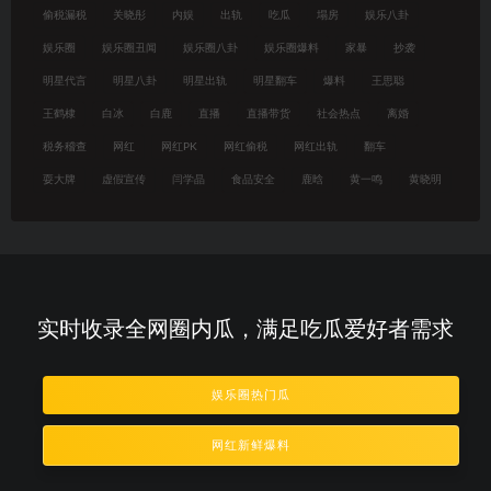
偷税漏税
关晓彤
内娱
出轨
吃瓜
塌房
娱乐八卦
娱乐圈
娱乐圈丑闻
娱乐圈八卦
娱乐圈爆料
家暴
抄袭
明星代言
明星八卦
明星出轨
明星翻车
爆料
王思聪
王鹤棣
白冰
白鹿
直播
直播带货
社会热点
离婚
税务稽查
网红
网红PK
网红偷税
网红出轨
翻车
耍大牌
虚假宣传
闫学晶
食品安全
鹿晗
黄一鸣
黄晓明
实时收录全网圈内瓜，满足吃瓜爱好者需求
娱乐圈热门瓜
网红新鲜爆料