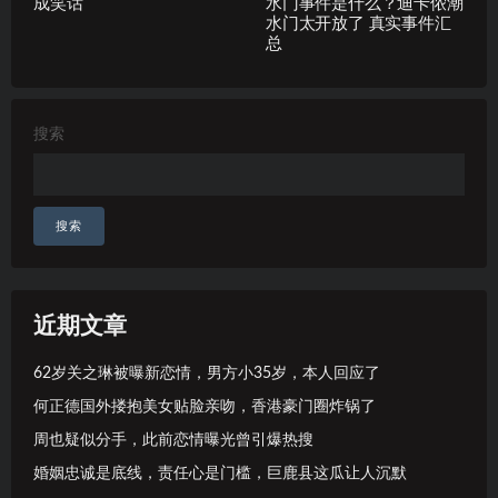
成笑话
水门事件是什么？迪卡侬潮
水门太开放了 真实事件汇
总
搜索
搜索
近期文章
62岁关之琳被曝新恋情，男方小35岁，本人回应了
何正德国外搂抱美女贴脸亲吻，香港豪门圈炸锅了
周也疑似分手，此前恋情曝光曾引爆热搜
婚姻忠诚是底线，责任心是门槛，巨鹿县这瓜让人沉默