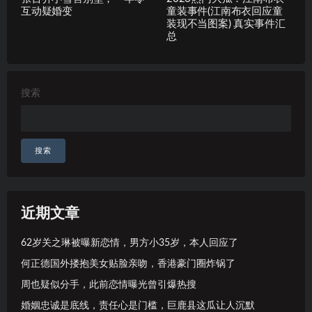
互动疑婚变
童装事件(江南布衣回应童
装现不当图案) 真实事件汇
总
搜索
搜索
近期文章
62岁关之琳被曝新恋情，男方小35岁，本人回应了
何正德国外搂抱美女贴脸亲吻，香港豪门圈炸锅了
周也疑似分手，此前恋情曝光曾引爆热搜
婚姻忠诚是底线，责任心是门槛，巨鹿县这瓜让人沉默