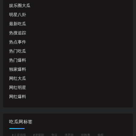
娱乐圈大瓜
明星八卦
最新吃瓜
热搜追踪
热点事件
热门吃瓜
热门爆料
独家爆料
网红大瓜
网红明星
网红爆料
吃瓜网标签
#人设崩塌
#潜规则
争议
优思益
何秋亊
偷税