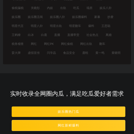
偷税漏税
关晓彤
内娱
出轨
吃瓜
塌房
娱乐八卦
娱乐圈
娱乐圈丑闻
娱乐圈八卦
娱乐圈爆料
家暴
抄袭
明星代言
明星八卦
明星出轨
明星翻车
爆料
王思聪
王鹤棣
白冰
白鹿
直播
直播带货
社会热点
离婚
税务稽查
网红
网红PK
网红偷税
网红出轨
翻车
耍大牌
虚假宣传
闫学晶
食品安全
鹿晗
黄一鸣
黄晓明
实时收录全网圈内瓜，满足吃瓜爱好者需求
娱乐圈热门瓜
网红新鲜爆料