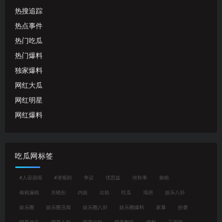
热搜追踪
热点事件
热门吃瓜
热门爆料
独家爆料
网红大瓜
网红明星
网红爆料
吃瓜网标签
#人设崩塌
#潜规则
争议
优思益
何秋亊
偷税
偷税漏税
关晓彤
内娱
出轨
吃瓜
塌房
娱乐八卦
娱乐圈
娱乐圈丑闻
娱乐圈八卦
娱乐圈爆料
家暴
抄袭