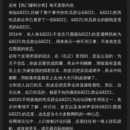
还有【热门爆料分类】每天更新内容。
例如&8221;目睹了整个事件的吃瓜群众&8221;、&8221;然而
吃瓜群众早已看穿了一切&8221;、&8221;吃瓜群众的眼睛是雪
亮的&8221;。
2016年，有人将&8221;不发言只围观&8221;的普通网民称为
&8221;吃瓜群众&8221;，用来表示一种不关己事、不发表意见
仅围观的状态。
还有个反朔求源的说法，在《礼记》里找到，是这么说的：为
天子切瓜，削皮后要切成四瓣，再从中间横断，用细葛布盖着
呈上去;为诸侯国的国君切瓜，削皮后把瓜切成两半，再从中间
横断，用粗葛布盖着呈上去;给大夫只削皮就够了。
士和庶人自己削瓜，削皮后把瓜蒂去掉直接咬着吃。所以，自
古以来，自己吃瓜的，都是不知内幕的&8221;群众&8221;。
&8220;不明真相的吃瓜群众&8221;为论坛回帖专用语之一，表
示对事情不了解，对讨论、发言以及各种声音持&8221;围观
&8221;的态度，这也是当今大多数网民的一种心态。
在网络论坛中，人们发帖讨论问题，后面往往有一堆人排队跟
帖，或发表意见，或不着边际地闲扯。