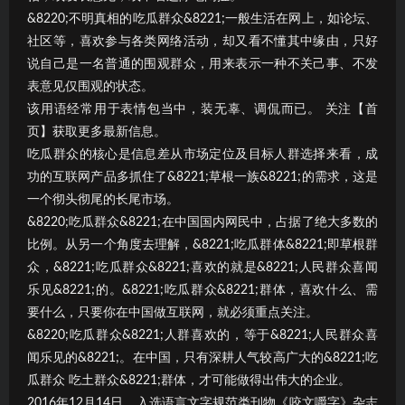
&8220;不明真相的吃瓜群众&8221;一般生活在网上，如论坛、
社区等，喜欢参与各类网络活动，却又看不懂其中缘由，只好
说自己是一名普通的围观群众，用来表示一种不关己事、不发
表意见仅围观的状态。
该用语经常用于表情包当中，装无辜、调侃而已。 关注【首
页】获取更多最新信息。
吃瓜群众的核心是信息差从市场定位及目标人群选择来看，成
功的互联网产品多抓住了&8221;草根一族&8221;的需求，这是
一个彻头彻尾的长尾市场。
&8220;吃瓜群众&8221;在中国国内网民中，占据了绝大多数的
比例。从另一个角度去理解，&8221;吃瓜群体&8221;即草根群
众，&8221;吃瓜群众&8221;喜欢的就是&8221;人民群众喜闻
乐见&8221;的。&8221;吃瓜群众&8221;群体，喜欢什么、需
要什么，只要你在中国做互联网，就必须重点关注。
&8220;吃瓜群众&8221;人群喜欢的，等于&8221;人民群众喜
闻乐见的&8221;。在中国，只有深耕人气较高广大的&8221;吃
瓜群众 吃土群众&8221;群体，才可能做得出伟大的企业。
2016年12月14日，入选语言文字规范类刊物《咬文嚼字》杂志