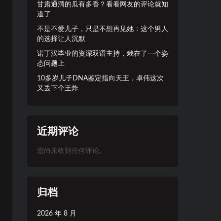
甘肃通渭的瓜有多香？看看网友的评论就知
道了
不是不爱儿子，只是不想再见她：这个男人
的选择让人沉默
诺丁汉毕业的资深双语主持，栽在了一个姿
态问题上
10多岁儿子DNA鉴定指向天王，卓伟这次
又丢下个王炸
近期评论
您尚未收到任何评论。
归档
2026 年 8 月