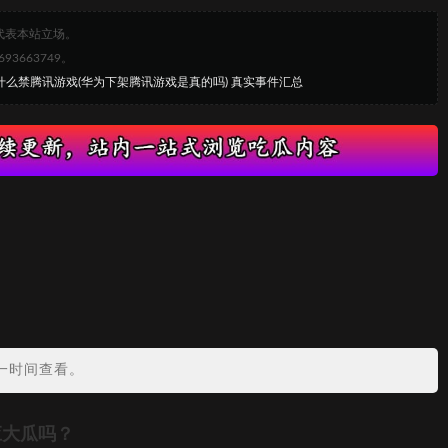
代表本站立场。
663749。
什么禁腾讯游戏(华为下架腾讯游戏是真的吗) 真实事件汇总
？
一时间查看。
应大瓜吗？