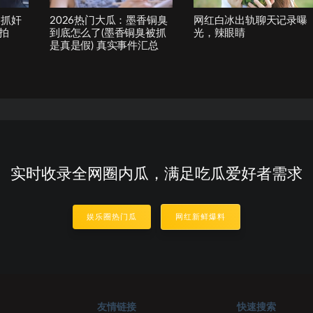
！抓奸
2026热门大瓜：墨香铜臭
网红白冰出轨聊天记录曝
拍
到底怎么了(墨香铜臭被抓
光，辣眼睛
是真是假) 真实事件汇总
实时收录全网圈内瓜，满足吃瓜爱好者需求
娱乐圈热门瓜
网红新鲜爆料
友情链接
快速搜索