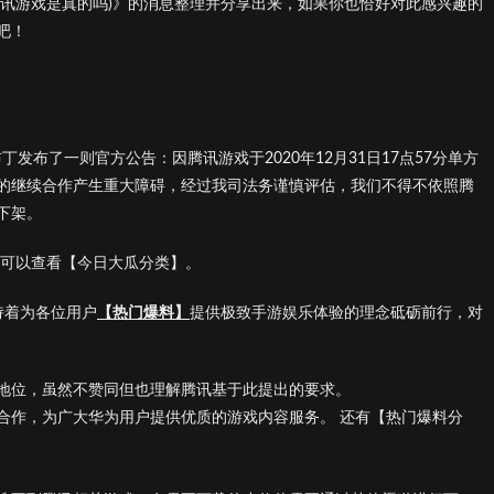
腾讯游戏是真的吗)》的消息整理并分享出来，如果你也恰好对此感兴趣的
吧！
丁发布了一则官方公告：因腾讯游戏于2020年12月31日17点57分单方
的继续合作产生重大障碍，经过我司法务谨慎评估，我们不得不依照腾
下架。
容可以查看【今日大瓜分类】。
持着为各位用户
【热门爆料】
提供极致手游娱乐体验的理念砥砺前行，对
地位，虽然不赞同但也理解腾讯基于此提出的要求。
合作，为广大华为用户提供优质的游戏内容服务。 还有【热门爆料分