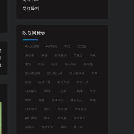
网红爆料
吃瓜网标签
#人设崩塌
#潜规则
争议
优思益
篇
何秋亊
偷税
偷税漏税
关晓彤
内娱
好
出轨
吃瓜
塌房
娱乐八卦
娱乐圈
总
娱乐圈丑闻
娱乐圈八卦
娱乐圈爆料
家暴
抄袭
明星代言
明星八卦
明星出轨
明星翻车
爆料
王思聪
王鹤棣
白冰
白鹿
直播
直播带货
社会热点
离婚
税务稽查
网红
网红PK
网红偷税
网红出轨
翻车
耍大牌
虚假宣传
闫学晶
食品安全
鹿晗
黄一鸣