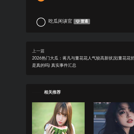
吃瓜闲谈官
普通
上一篇
2026热门大瓜：蒋凡与董花花人气较高新状况(董花花
是真的吗) 真实事件汇总
相关推荐